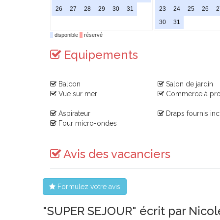
26
27
28
29
30
31
23
24
25
26
2
30
31
disponible
réservé
Equipements
Balcon
Salon de jardin
Vue sur mer
Commerce à pro
Aspirateur
Draps fournis inc
Four micro-ondes
Avis des vacanciers
Formulez votre avis
"SUPER SEJOUR" écrit par Nicol