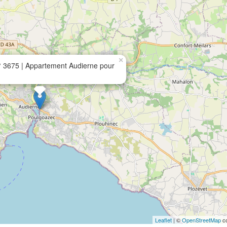
×
 3675 | Appartement Audierne pour
Leaflet
| ©
OpenStreetMap
co