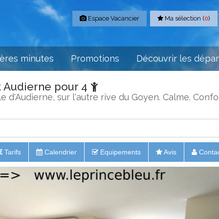
Espace Vacancier
Ma sélection (
0
)
ères minutes
Promotions
Découvrir les dépa
t Audierne pour 4
le d'Audierne, sur l'autre rive du Goyen. Calme. Confor
Tarifs
Calendrier
Equipements
Avis
Conta