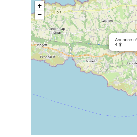
+
−
Annonce n°
4