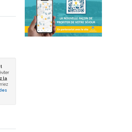
t
éviter
z la
rriez
des