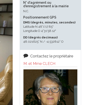
N° d'agrément ou
d'enregistrement à la mairie
N.C.
Positionnement GPS
DMS (degrés, minutes, secondes)
Latitude N 48°1'17.85"
Longitude O 4°31'58.12"
DD (degrés decimaux)
48.021625° N / -4.532812° O
Contactez le propriétaire
M. et Mme CLECH