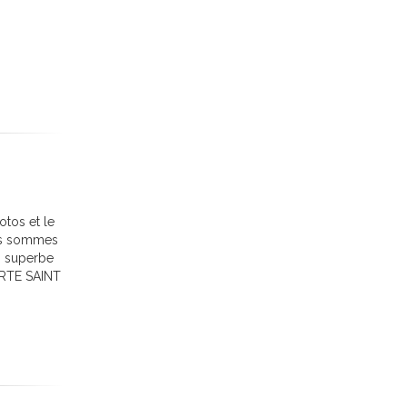
tos et le
ous sommes
n superbe
FERTE SAINT