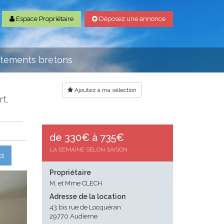
Espace Propriétaire
Déposez une annonce
rtements bretons
Ajoutez à ma sélection
t.
de 330€ à 735€
LA SEMAINE SELON SAISON
ct
Propriétaire
M. et Mme CLECH
Adresse de la location
43 bis rue de Locquéran
29770 Audierne