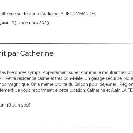
 belle vue sur le port d'Audierne. A RECOMMANDER.
jour :
23
Decembre 2023
crit par Catherine
lettes bretonnes,sympa. Appartement super comme le montrent les pho
 !!! Petite résidence calme et très conviviale. Un garage sécurisé. N
n temps magnifique. On a même profité du Balcon pour déjeûner . Régio
eillement. Je vous recommande cette location. Catherine et Alain LA 
ur :
18
Juin 2016