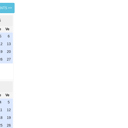
ANTS >>
6
e
Ve
5
6
12
13
19
20
26
27
e
Ve
4
5
11
12
18
19
25
26