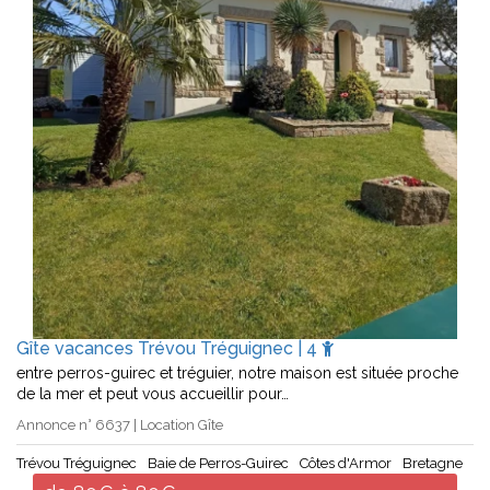
Gîte vacances Trévou Tréguignec | 4
entre perros-guirec et tréguier, notre maison est située proche
de la mer et peut vous accueillir pour…
Annonce n° 6637 | Location Gîte
Trévou Tréguignec
Baie de Perros-Guirec
Côtes d'Armor
Bretagne