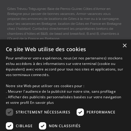
Gites Trévou Tréguignec Baie de Perros-Guirec Côtes d'Armor en
Bretagne pour passer de bonnes vacances, Armor-vacances vous
propose des annonces de locations de Gites à la mer ou à la campagne,
pour les vacances en Bretagne, location de Gites en France en Bretagne
chez l'habitant. Contactez directement les propriétaires bretons de
chambres d'hôtes et B&B, de bead and breakfast, B and B, chambres à
l'Ouest de la France en Bretagne.
×
Ce site Web utilise des cookies
Gites vacances Trévou Tréguignec, Location entre Particuliers
Pour améliorer votre expérience, nous (et nos partenaires) stockons
et/ou accédons à des informations sur votre terminal (cookie ou
équivalent) avec votre accord pour tous nos sites et applications, sur
Accueil
vos terminaux connectés.
Dernières minutes
Promotions
Notre site Web peut utiliser ces cookies pour :
Découvrir les départements bretons
. Mesurer l'audience de la publicité sur notre site, sans profilage
Qui sommes-nous ?
. Afficher des publicités personnalisées basées sur votre navigation
Espace propriétaire
et votre profil
En savoir plus
Ma sélection
Blog
STRICTEMENT NÉCESSAIRES
PERFORMANCE
Conditions générales
Mentions légales
CIBLAGE
NON CLASSIFIÉS
Politique cookies