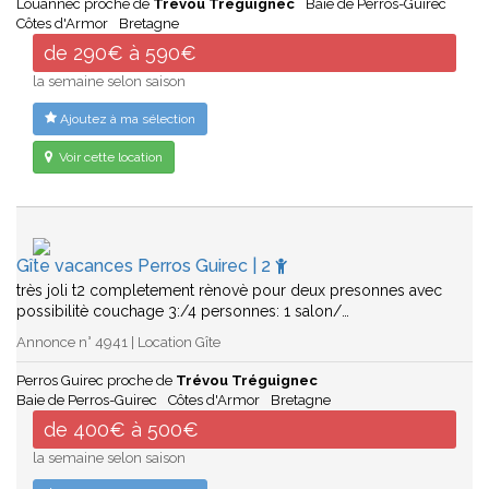
Louannec proche de
Trévou Tréguignec
Baie de Perros-Guirec
Côtes d'Armor
Bretagne
de 290€ à 590€
la semaine selon saison
Ajoutez à ma sélection
Voir cette location
Gîte vacances Perros Guirec | 2
très joli t2 completement rènovè pour deux presonnes avec
possibilitè couchage 3:/4 personnes: 1 salon/…
Annonce n° 4941 | Location Gîte
Perros Guirec proche de
Trévou Tréguignec
Baie de Perros-Guirec
Côtes d'Armor
Bretagne
de 400€ à 500€
la semaine selon saison