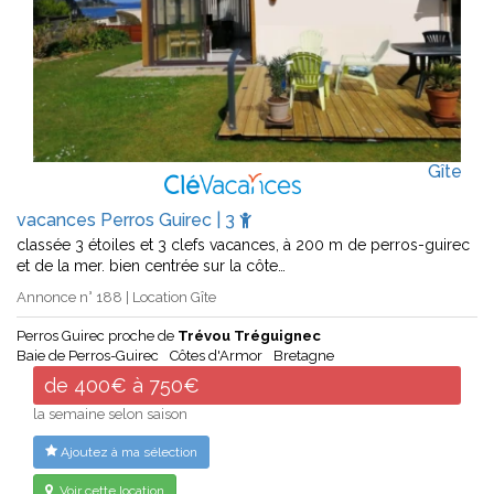
Gîte
vacances Perros Guirec | 3
classée 3 étoiles et 3 clefs vacances, à 200 m de perros-guirec
et de la mer. bien centrée sur la côte…
Annonce n° 188 | Location Gîte
Perros Guirec proche de
Trévou Tréguignec
Baie de Perros-Guirec
Côtes d'Armor
Bretagne
de 400€ à 750€
la semaine selon saison
Ajoutez à ma sélection
Voir cette location