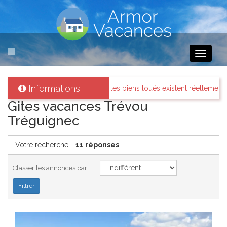
Toggle
navigati
Informations
les biens loués existent réellement.
Messages des internaute
Gites vacances Trévou
Tréguignec
Votre recherche -
11 réponses
Classer les annonces par :