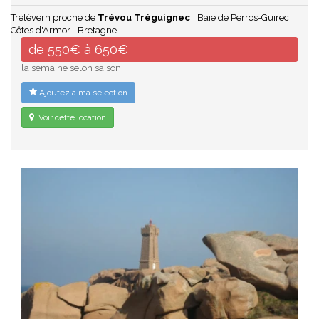
Trélévern proche de
Trévou Tréguignec
Baie de Perros-Guirec
Côtes d'Armor
Bretagne
de 550€ à 650€
la semaine selon saison
Ajoutez à ma sélection
Voir cette location