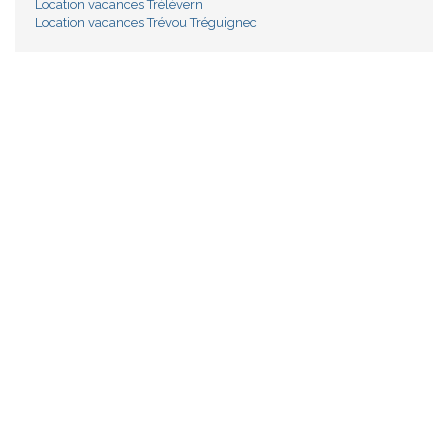
Location vacances Trélévern
Location vacances Trévou Tréguignec