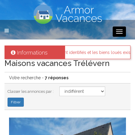
Toggle
navigati
Informations
ires sont identifiés et les biens loués existent réellement.
Mess
Maisons vacances Trélévern
Votre recherche -
7 réponses
Classer les annonces par :