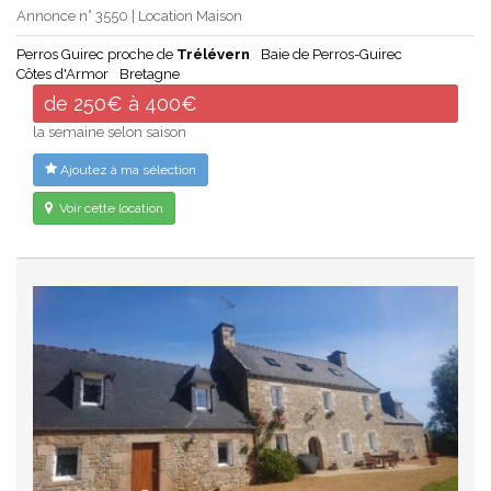
Annonce n° 3550 | Location Maison
Perros Guirec proche de
Trélévern
Baie de Perros-Guirec
Côtes d'Armor
Bretagne
de 250€ à 400€
la semaine selon saison
Ajoutez à ma sélection
Voir cette location