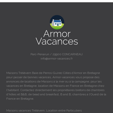
Parc-Penarun / 29900 CONCARNEAU
info@armor-vacances.fr
Maisons Trélévern Baie de Perros-Guirec Côtes d'Armor en Bretagne
pour passer de bonnes vacances, Armor-vacances vous propose des
annonces de locations de Maisons à la mer ou à la campagne, pour les
vacances en Bretagne, location de Maisons en France en Bretagne chez
l'habitant. Contactez directement les propriétaires bretons de chambres
d'hôtes et B&B, de bead and breakfast, B and B, chambres à l'Ouest de la
France en Bretagne.
Maisons vacances Trélévern, Location entre Particuliers