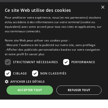
×
Ce site Web utilise des cookies
Accueil
Dernières minutes
Pour améliorer votre expérience, nous (et nos partenaires) stockons
et/ou accédons à des informations sur votre terminal (cookie ou
Promotions
équivalent) avec votre accord pour tous nos sites et applications, sur
Découvrir les départements bretons
vos terminaux connectés.
Qui sommes-nous ?
Espace propriétaire
Notre site Web peut utiliser ces cookies pour :
Ma sélection
. Mesurer l'audience de la publicité sur notre site, sans profilage
Blog
. Afficher des publicités personnalisées basées sur votre navigation
Conditions générales
et votre profil
En savoir plus
Mentions légales
Politique cookies
STRICTEMENT NÉCESSAIRES
PERFORMANCE
En partenariat avec Clévacances des Côtes d'Armor et du Finistère,
Clévacances est un label national de référence, réglementé par une charte
CIBLAGE
NON CLASSIFIÉS
et grille de critères nationales pour certifier la qualité des hébergements
touristiques. C'est aussi un réseau de proximité avec une visite tous les 4
AFFICHER LES DÉTAILS
ans et une validation par une commission habilitée. Label de 1 à 5 clés.
ACCEPTER TOUT
REFUSER TOUT