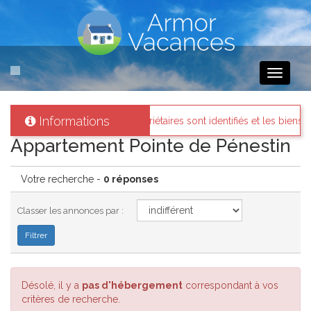
Toggle
navigati
Informations
acances
: Tous les propriétaires sont identifiés et les biens loués exis
Appartement Pointe de Pénestin
Votre recherche -
0 réponses
Classer les annonces par :
Désolé, il y a
pas d'hébergement
correspondant à vos
critères de recherche.