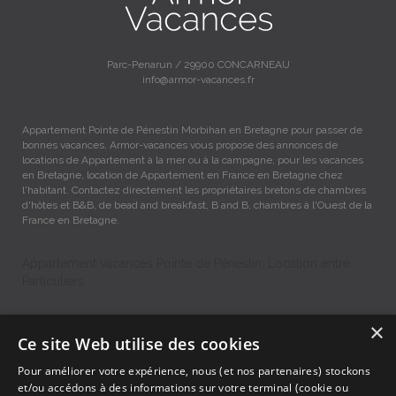
Parc-Penarun / 29900 CONCARNEAU
info@armor-vacances.fr
Appartement Pointe de Pénestin Morbihan en Bretagne pour passer de
bonnes vacances, Armor-vacances vous propose des annonces de
locations de Appartement à la mer ou à la campagne, pour les vacances
en Bretagne, location de Appartement en France en Bretagne chez
l'habitant. Contactez directement les propriétaires bretons de chambres
d'hôtes et B&B, de bead and breakfast, B and B, chambres à l'Ouest de la
France en Bretagne.
Appartement vacances Pointe de Pénestin, Location entre
Particuliers
×
Accueil
Ce site Web utilise des cookies
Dernières minutes
Pour améliorer votre expérience, nous (et nos partenaires) stockons
Promotions
et/ou accédons à des informations sur votre terminal (cookie ou
Découvrir les départements bretons