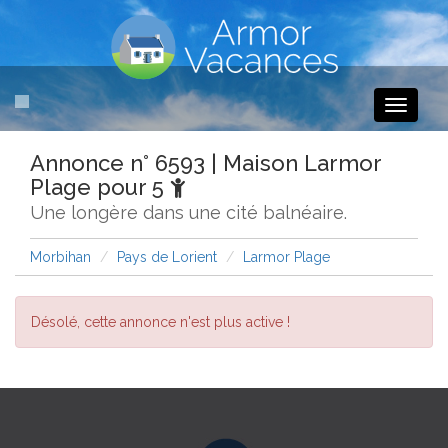
Toggle
navigati
Annonce n° 6593 | Maison Larmor
Plage pour 5
Une longère dans une cité balnéaire.
Morbihan
Pays de Lorient
Larmor Plage
Désolé, cette annonce n'est plus active !