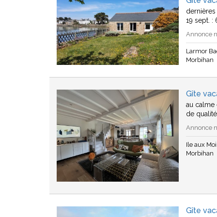
Gîte va
dernières
19 sept. 
Annonce n°
Larmor Ba
Morbihan
Gîte vac
au calme 
de qualit
Annonce n°
Ile aux Mo
Morbihan
Gîte va