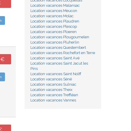
Location vacances Locqueltas
€
Location vacances Malansac
Location vacances Meucon
Location vacances Molac
n
Location vacances Plaudren
Location vacances Plescop
Location vacances Ploeren
Location vacances Plougoumelen
Location vacances Pluherlin
Location vacances Questembert
Location vacances Rochefort en Terre
Location vacances Saint Avé
0€
Location vacances Saint Jacut les
Pins
Location vacances Saint Nolff
n
Location vacances Séné
Location vacances Sulniac
Location vacances Theix
Location vacances Treffléan
Location vacances Vannes
€