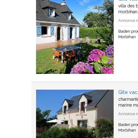
villa des
morbihan.
Annonce n°
Baden pro
Morbihan
Gîte va
charmante
marine ma
Annonce n°
Baden pro
Morbihan