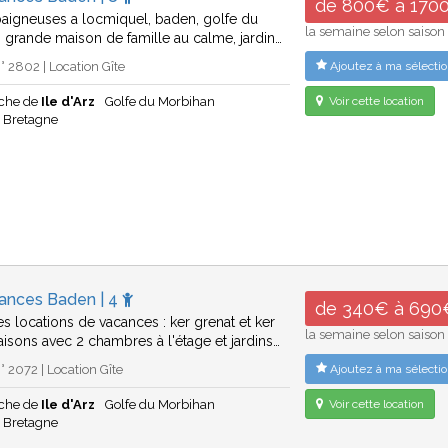
de 800€ à 170
 baigneuses a locmiquel, baden, golfe du
la semaine selon saison
 grande maison de famille au calme, jardin…
 2802 | Location Gîte
Ajoutez à ma sélectio
che de
Ile d'Arz
Golfe du Morbihan
Voir cette location
Bretagne
cances Baden | 4
de 340€ à 690
s locations de vacances : ker grenat et ker
la semaine selon saison
isons avec 2 chambres à l'étage et jardins…
 2072 | Location Gîte
Ajoutez à ma sélectio
che de
Ile d'Arz
Golfe du Morbihan
Voir cette location
Bretagne