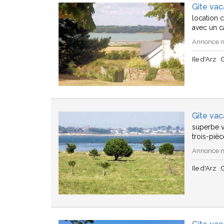
Gîte vac
location 
avec un ca
Annonce n°
Ile d'Arz
Gîte vac
superbe v
trois-piè
Annonce n°
Ile d'Arz