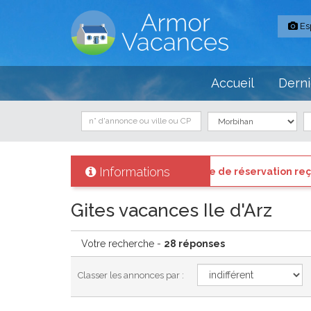
Es
Accueil
Derni
Informations
emande de réservation reçue par SMS sur votre téléphone, ce
Gites vacances Ile d'Arz
Votre recherche -
28 réponses
Classer les annonces par :