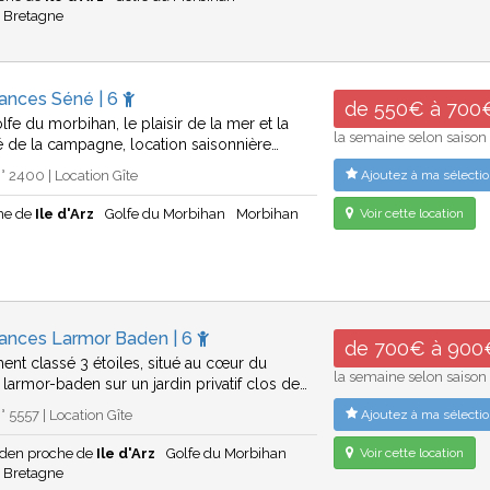
Bretagne
cances Séné | 6
de 550€ à 700
lfe du morbihan, le plaisir de la mer et la
la semaine selon saison
ité de la campagne, location saisonnière…
 2400 | Location Gîte
Ajoutez à ma sélectio
he de
Ile d'Arz
Golfe du Morbihan
Morbihan
Voir cette location
cances Larmor Baden | 6
de 700€ à 900
nt classé 3 étoiles, situé au cœur du
la semaine selon saison
 larmor-baden sur un jardin privatif clos de…
 5557 | Location Gîte
Ajoutez à ma sélectio
den proche de
Ile d'Arz
Golfe du Morbihan
Voir cette location
Bretagne