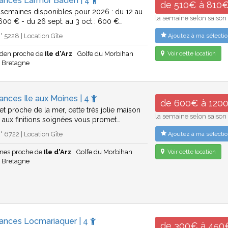
cances Larmor Baden | 4
de 510€ à 810
 semaines disponibles pour 2026 : du 12 au
la semaine selon saison
: 600 € - du 26 sept. au 3 oct : 600 €…
 5228 | Location Gîte
Ajoutez à ma sélectio
den proche de
Ile d'Arz
Golfe du Morbihan
Voir cette location
Bretagne
ances Ile aux Moines | 4
de 600€ à 120
et proche de la mer, cette très jolie maison
la semaine selon saison
é aux finitions soignées vous promet…
 6722 | Location Gîte
Ajoutez à ma sélectio
ines proche de
Ile d'Arz
Golfe du Morbihan
Voir cette location
Bretagne
cances Locmariaquer | 4
de 300€ à 450