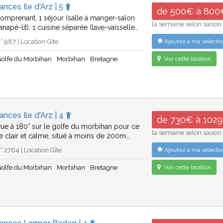
ances Ile d'Arz | 5
de 500€ à 800
comprenant, 1 séjour (salle à manger-salon
la semaine selon saison
napé-lit), 1 cuisine séparée (lave-vaisselle…
 987 | Location Gîte
Ajoutez à ma sélectio
Golfe du Morbihan
Morbihan
Bretagne
Voir cette location
ances Ile d'Arz | 4
de 730€ à 102
ue à 180° sur le golfe du morbihan pour ce
la semaine selon saison
ce clair et calme, situé à moins de 200m…
 2764 | Location Gîte
Ajoutez à ma sélectio
Golfe du Morbihan
Morbihan
Bretagne
Voir cette location