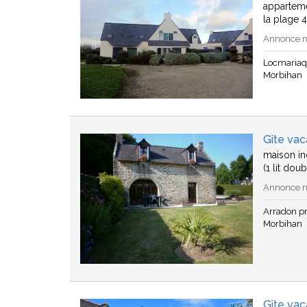
apparteme
la plage 
Annonce n°
Locmariaq
Morbihan
Gîte vac
maison i
(1 lit dou
Annonce n°
Arradon p
Morbihan
Gîte va