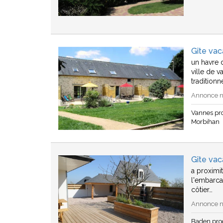
Gîte va
un havre 
ville de 
traditionn
Annonce n°
Vannes pr
Morbihan
Gîte va
a proximi
l'embarca
côtier…
Annonce n°
Baden pro