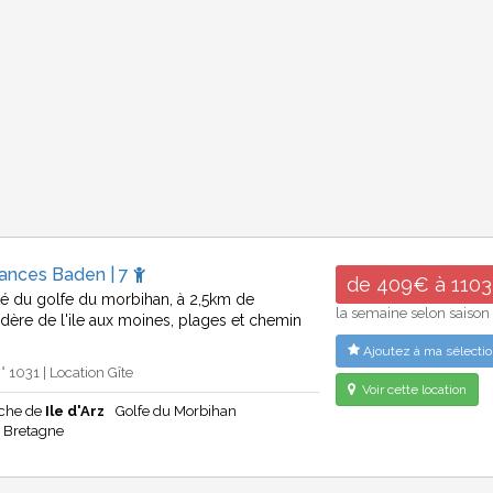
cances Baden | 7
de 409€ à 110
té du golfe du morbihan, à 2,5km de
la semaine selon saison
dère de l'ile aux moines, plages et chemin
Ajoutez à ma sélectio
 1031 | Location Gîte
Voir cette location
che de
Ile d'Arz
Golfe du Morbihan
Bretagne