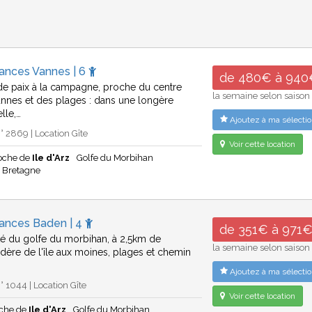
cances Vannes | 6
de 480€ à 940
de paix à la campagne, proche du centre
la semaine selon saison
vannes et des plages : dans une longère
elle,…
Ajoutez à ma sélectio
 2869 | Location Gîte
Voir cette location
oche de
Ile d'Arz
Golfe du Morbihan
Bretagne
cances Baden | 4
de 351€ à 971
té du golfe du morbihan, à 2,5km de
la semaine selon saison
dère de l'île aux moines, plages et chemin
Ajoutez à ma sélectio
 1044 | Location Gîte
Voir cette location
che de
Ile d'Arz
Golfe du Morbihan