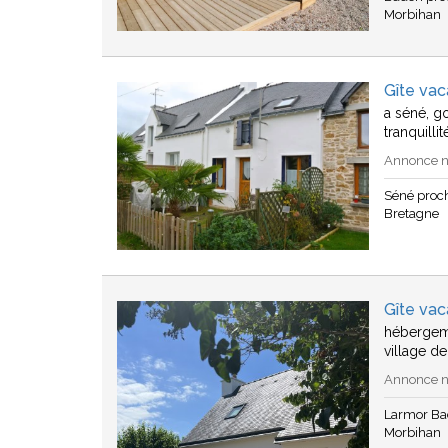
Morbihan
Gîte va
a séné, go
tranquill
Annonce n°
Séné proc
Bretagne
Gîte va
hébergeme
village de
Annonce n°
Larmor Ba
Morbihan