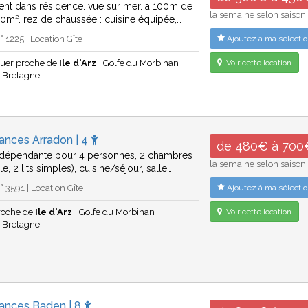
nt dans résidence. vue sur mer. a 100m de
la semaine selon saison
40m². rez de chaussée : cuisine équipée,…
 1225 | Location Gîte
Ajoutez à ma sélectio
uer proche de
Ile d'Arz
Golfe du Morbihan
Voir cette location
Bretagne
ances Arradon | 4
de 480€ à 700
ndépendante pour 4 personnes, 2 chambres
la semaine selon saison
ble, 2 lits simples), cuisine/séjour, salle…
 3591 | Location Gîte
Ajoutez à ma sélectio
roche de
Ile d'Arz
Golfe du Morbihan
Voir cette location
Bretagne
cances Baden | 8