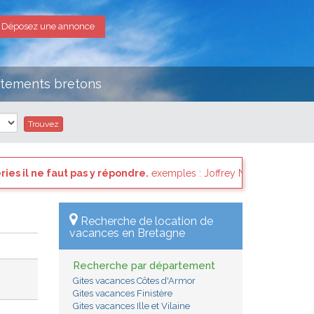
Déposez une annonce
rtements bretons
mples : Joffrey NOEL, BOURCIER Emmanuel, Albert Louis PAROT, Mr e
Recherche de location de
vacances en Bretagne
Recherche par département
Gites vacances Côtes d'Armor
Gites vacances Finistère
Gites vacances Ille et Vilaine