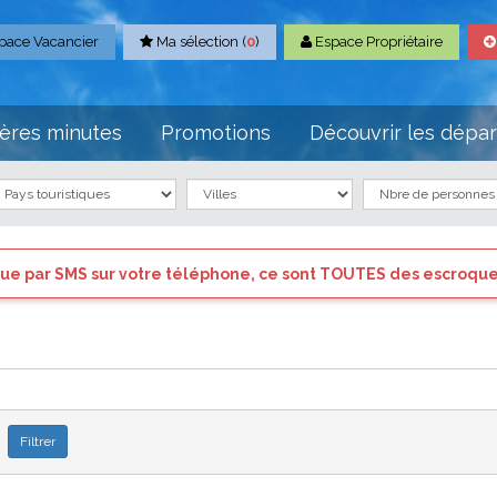
pace Vacancier
Ma sélection (
0
)
Espace Propriétaire
ères minutes
Promotions
Découvrir les dépa
 sont TOUTES des escroqueries il ne faut pas y répondre.
exe