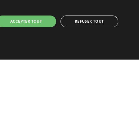
ACCEPTER TOUT
REFUSER TOUT
Accueil
ces,
Dernières minutes
Promotions
gne chez
eb ne peut pas être utilisé correctement sans les
e bead
Découvrir les départements bretons
Qui sommes-nous ?
Espace propriétaire
Ma sélection
Blog
 utilisé pour maintenir un état utilisateur pendant
 session du navigateur, auquel cas il peut être
Conditions générales
suivi des utilisateurs ou à d'autres fins, dans de tels
Mentions légales
Politique cookies