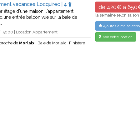
ment vacances Locquirec | 4
de 420€ à 650
1er étage d'une maison, l'appartement
la semaine selon saison
 d'une entrée balcon vue sur la baie de
.…
Ajoutez à ma sélectio
° 5000 | Location Appartement
Voir cette location
 proche de
Morlaix
Baie de Morlaix
Finistère