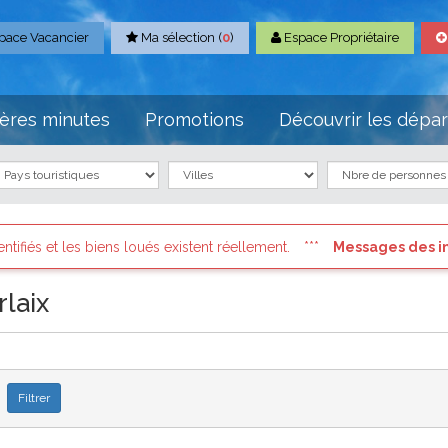
pace Vacancier
Ma sélection (
0
)
Espace Propriétaire
ères minutes
Promotions
Découvrir les dépa
s loués existent réellement.
Messages des internautes press
laix