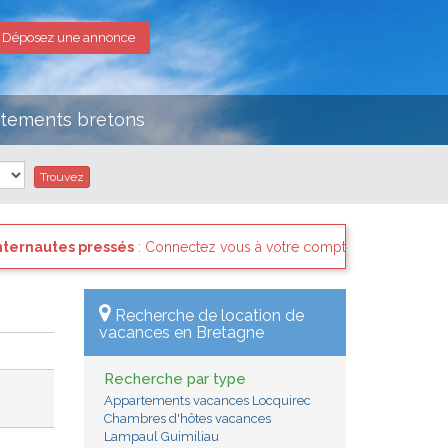
Déposez une annonce
rtements bretons
és
: Connectez vous à votre compte et consultez les "Messages des in
Recherche de location de
vacances en Bretagne
Recherche par type
Appartements vacances Locquirec
Chambres d'hôtes vacances
Lampaul Guimiliau