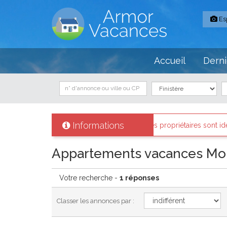
Es
Accueil
Derni
Informations
r Armor-vacances
: Tous les propriétaires sont identifiés et les bien
Appartements vacances Mor
Votre recherche -
1 réponses
Classer les annonces par :