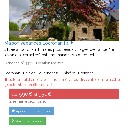
Maison vacances Locronan | 4
située à locronan, l’un des plus beaux villages de france, “le
lavoir aux camélias” est une maison typiquement…
Annonce n° 3382 | Location Maison
Locronan
Baie de Douarnenez
Finistère
Bretagne
suite annulation le lavoir aux camélias est disponible du 29 août au
5 septembre. profitez de la fin…
de 590€ à 950€
la semaine selon saison
Ajoutez à ma sélection
Voir cette location