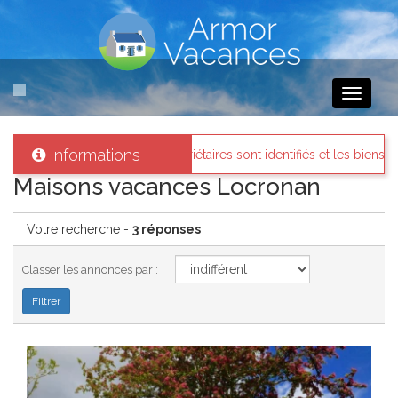
Toggle
navigati
Informations
s
: Tous les propriétaires sont identifiés et les biens loués existent ré
Maisons vacances Locronan
Votre recherche -
3 réponses
Classer les annonces par :