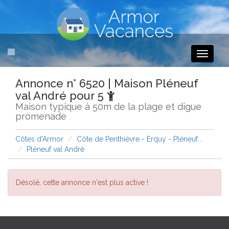
Toggle
navigati
Annonce n° 6520 | Maison Pléneuf
val André pour 5
Maison typique à 50m de la plage et digue
promenade
Côtes d'Armor
Côte de Penthièvre - Erquy - Pléneuf...
Pléneuf val André
Désolé, cette annonce n'est plus active !