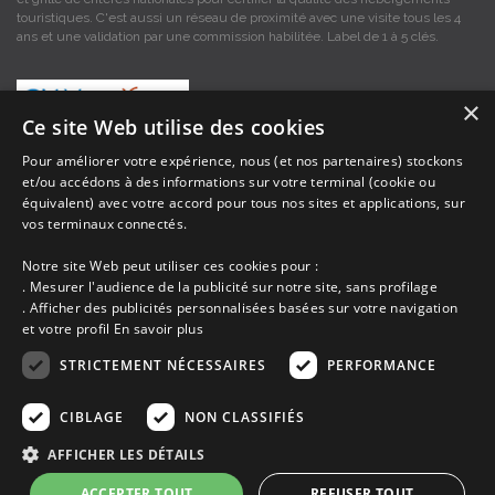
touristiques. C'est aussi un réseau de proximité avec une visite tous les 4
ans et une validation par une commission habilitée. Label de 1 à 5 clés.
×
Ce site Web utilise des cookies
Pour améliorer votre expérience, nous (et nos partenaires) stockons
et/ou accédons à des informations sur votre terminal (cookie ou
Les descriptions et photos contenues dans le site Armor-vacances sont sous
équivalent) avec votre accord pour tous nos sites et applications, sur
la responsabilité des propriétaires, ces informations sont indicatives et non
vos terminaux connectés.
contractuelles. Les données sont protégées par copyright Armor-vacances.
Notre site Web peut utiliser ces cookies pour :
Armor-vacances n'est pas un organisme et ne touche aucune commission
. Mesurer l'audience de la publicité sur notre site, sans profilage
sur les locations, c'est simplement un annuaire d'hébergements de
. Afficher des publicités personnalisées basées sur votre navigation
vacances en Bretagne, un service de petites annonces de location DE
et votre profil
En savoir plus
PARTICULIER A PARTICULIER.
STRICTEMENT NÉCESSAIRES
PERFORMANCE
Avant de prendre possession du logement vous devez obtenir du
propriétaire un contrat qui stipule les clauses et le descriptif de la location,
CIBLAGE
NON CLASSIFIÉS
grâce à ce contrat vous pouvez faire valoir vos droits si le logement ne
correspond pas à ce qui y est mentionné ou pour d'autres raisons.
AFFICHER LES DÉTAILS
ACCEPTER TOUT
REFUSER TOUT