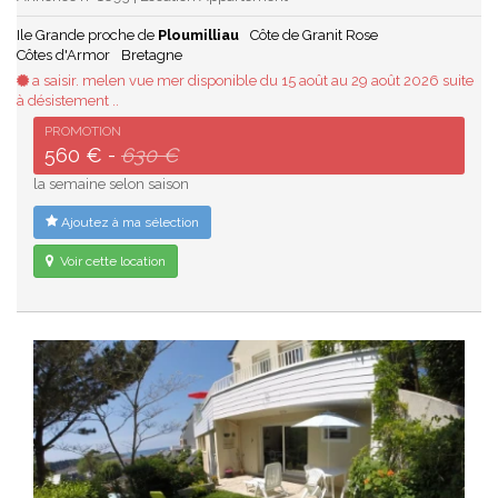
Ile Grande proche de
Ploumilliau
Côte de Granit Rose
Côtes d'Armor
Bretagne
a saisir. melen vue mer disponible du 15 août au 29 août 2026 suite
à désistement ..
PROMOTION
560 € -
630 €
la semaine selon saison
Ajoutez à ma sélection
Voir cette location