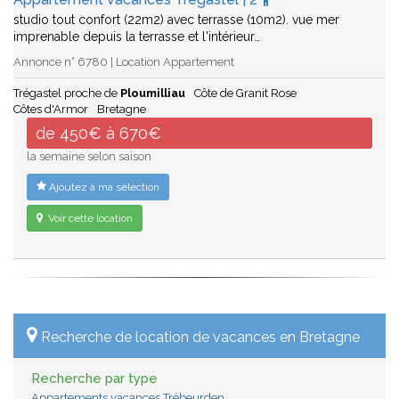
studio tout confort (22m2) avec terrasse (10m2). vue mer
imprenable depuis la terrasse et l'intérieur…
Annonce n° 6780 | Location Appartement
Trégastel proche de
Ploumilliau
Côte de Granit Rose
Côtes d'Armor
Bretagne
de 450€ à 670€
la semaine selon saison
Ajoutez à ma sélection
Voir cette location
Recherche de location de vacances en Bretagne
Recherche par type
Appartements vacances Trébeurden