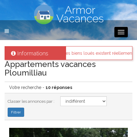
Toggle
navigati
Informations
 biens loués existent réellement.
Messages des internautes p
Appartements vacances
Ploumilliau
Votre recherche -
10 réponses
Classer les annonces par :