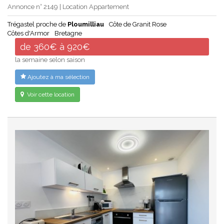
Annonce n° 2149 | Location Appartement
Trégastel proche de
Ploumilliau
Côte de Granit Rose
Côtes d'Armor
Bretagne
de 360€ à 920€
la semaine selon saison
Ajoutez à ma sélection
Voir cette location