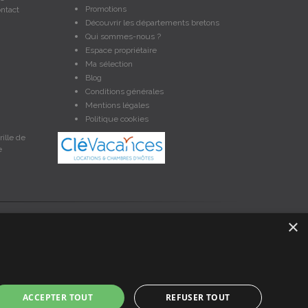
Promotions
ntact
Découvrir les départements bretons
Qui sommes-nous ?
Espace propriétaire
Ma sélection
Blog
Conditions générales
Mentions légales
Politique cookies
ille de
e
×
et non contractuelles. Les données sont protégées par copyright
nces en Bretagne, un service de petites annonces de location
ACCEPTER TOUT
REFUSER TOUT