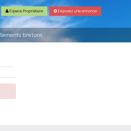
Espace Propriétaire
Déposez une annonce
rtements bretons