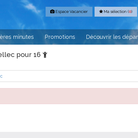
Espace Vacancier
Ma sélection (
0
)
ères minutes
Promotions
Découvrir les dépa
ellec pour 16
ec