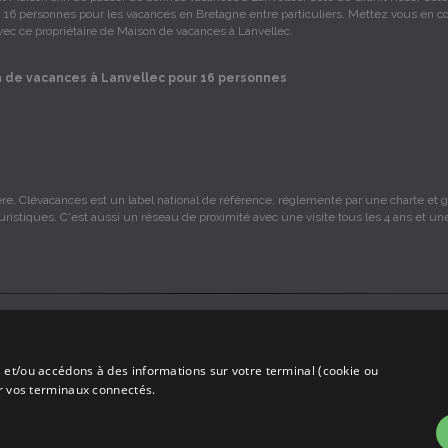
, 16 personnes pour les vacances en Bretagne entre particuliers. Mettez vous en co
vec ce propriétaire de Maison de vacances à Lanvellec.
 de vacances à Lanvellec pour 16 personnes
re, Clévacances est un label national de référence, réglementé par une charte et gr
ouristiques. C'est aussi un réseau de proximité avec une visite tous les 4 ans et un
s sont sous la responsabilité des propriétaires, ces informations sont indicatives 
 et/ou accédons à des informations sur votre terminal (cookie ou
mmission sur les locations, c'est simplement un annuaire d'hébergements de vaca
ur vos terminaux connectés.