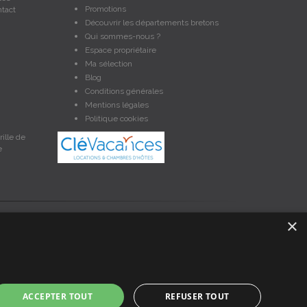
Promotions
ntact
Découvrir les départements bretons
Qui sommes-nous ?
Espace propriétaire
Ma sélection
Blog
Conditions générales
Mentions légales
Politique cookies
ille de
e
×
et non contractuelles. Les données sont protégées par copyright
nces en Bretagne, un service de petites annonces de location
ACCEPTER TOUT
REFUSER TOUT