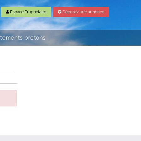
Espace Propriétaire
Déposez une annonce
rtements bretons