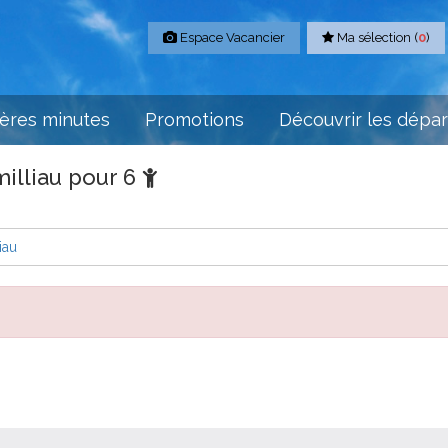
Espace Vacancier
Ma sélection (
0
)
ères minutes
Promotions
Découvrir les dépa
illiau pour 6
iau