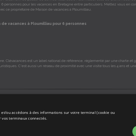
, 6 personnes pour les vacances en Bretagne entre particuliers. Mettez vous en co
vec ce propriétaire de Maison de vacances à Ploumilliau.
 de vacances à Ploumilliau pour 6 personnes
re, Clévacances est un label national de référence, réglementé par une charte et gr
ouristiques. C'est aussi un réseau de proximité avec une visite tous les 4 ans et un
s sont sous la responsabilité des propriétaires, ces informations sont indicatives 
 et/ou accédons à des informations sur votre terminal (cookie ou
mmission sur les locations, c'est simplement un annuaire d'hébergements de vaca
ur vos terminaux connectés.