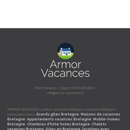
Parc-Penarun / 29900 CONCARNEAU
info@armor-vacances.fr
ARMOR VACANCES Location vacances Bretagne, Locations Bretagne
entre particuliers,
Grands gites Bretagne
,
Maisons de vacances
Bretagne
,
Appartements vacances Bretagne
,
Mobile-homes
Bretagne
,
Chambres d'hôte hotes Bretagne
,
Chalets
vacances Bretagne
,
Gites en Bretagne
,
locations avec