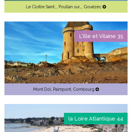
Le Cloître Saint…
,
Poullan sur…
,
Gouézec
L'ille et Vilaine 35
Mont Dol
,
Paimpont
,
Combourg
la Loire Atlantique 44