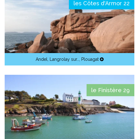
les Côtes d'Armor 22
Andel
,
Langrolay sur…
,
Plouagat
le Finistère 29