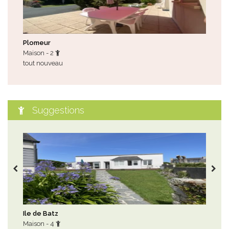
Plomeur
Lan
Maison - 2
App
tout nouveau
enco
Suggestions
Ile de Batz
Ros
Maison - 4
Mai