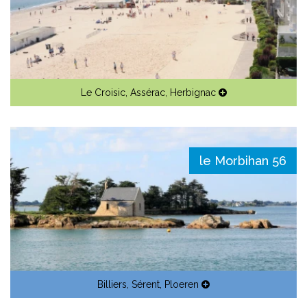
Le Croisic
,
Assérac
,
Herbignac
le Morbihan 56
Billiers
,
Sérent
,
Ploeren