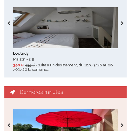
Toutes les promotions
Loctudy
Les
Maison - 2
Mai
390 €
435 €
- suite à un désistement, du 12/09/26 au 26
280
/09/26 la semaine…
202
Dernières minutes
Toutes les dernières minutes