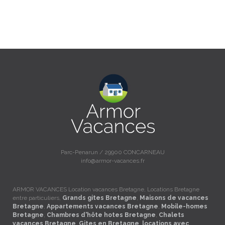
Parc-Penarun / 29900 CONCARNEAU
info@armor-vacances.fr
ARMOR VACANCES Location vacances Bretagne, Locations Bretagne
entre particuliers,
Grands gites Bretagne
,
Maisons de vacances
Bretagne
,
Appartements vacances Bretagne
,
Mobile-homes
Bretagne
,
Chambres d'hôte hotes Bretagne
,
Chalets
vacances Bretagne
,
Gites en Bretagne
,
locations avec