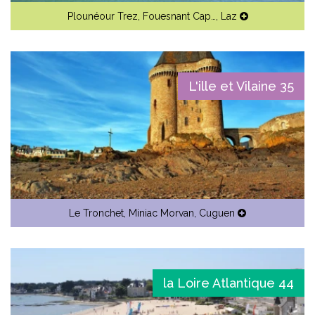
Plounéour Trez
,
Fouesnant Cap…
,
Laz
L'ille et Vilaine 35
Le Tronchet
,
Miniac Morvan
,
Cuguen
la Loire Atlantique 44