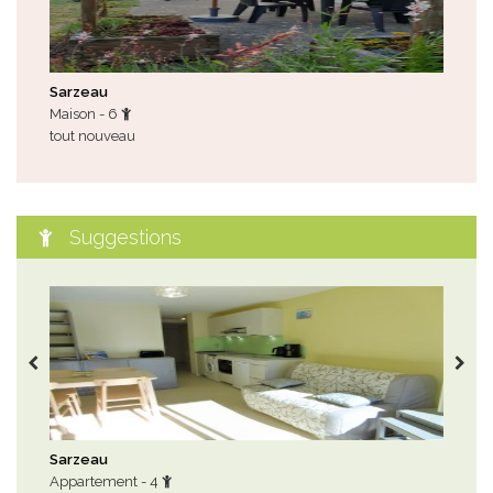
Sarzeau
Tre
Maison - 6
Mai
tout nouveau
prom
sep
Suggestions
Sarzeau
Arz
Appartement - 4
Mai