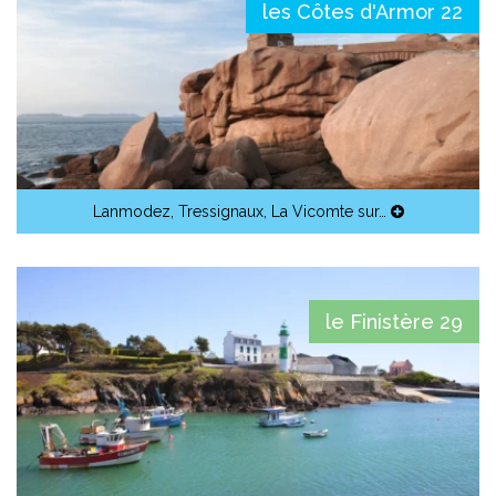
les Côtes d'Armor 22
Lanmodez
,
Tressignaux
,
La Vicomte sur…
le Finistère 29