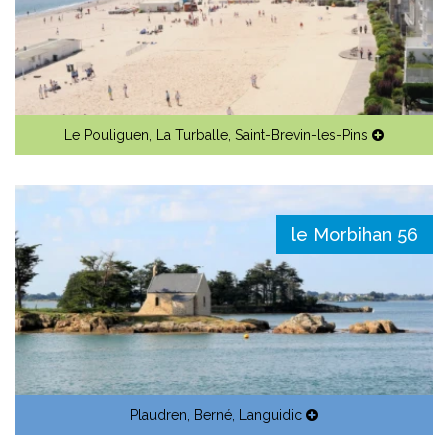
Le Pouliguen
,
La Turballe
,
Saint-Brevin-les-Pins
le Morbihan 56
Plaudren
,
Berné
,
Languidic