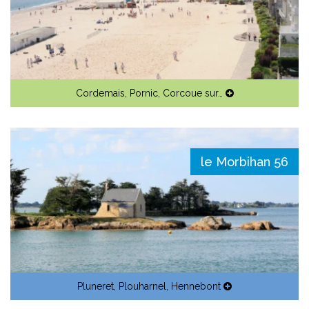
Cordemais
,
Pornic
,
Corcoue sur…
le Morbihan 56
Pluneret
,
Plouharnel
,
Hennebont