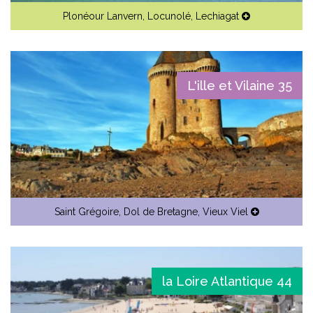
Plonéour Lanvern
,
Locunolé
,
Lechiagat
L'ille et Vilaine 35
Saint Grégoire
,
Dol de Bretagne
,
Vieux Viel
la Loire Atlantique 44