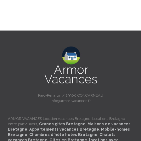
Parc-Penarun / 29900 CONCARNEAU
info@armor-vacances.fr
ARMOR VACANCES Location vacances Bretagne, Locations Bretagne
entre particuliers,
Grands gites Bretagne
,
Maisons de vacances
Bretagne
,
Appartements vacances Bretagne
,
Mobile-homes
Bretagne
,
Chambres d'hôte hotes Bretagne
,
Chalets
vacances Bretagne
,
Gites en Bretagne
,
locations avec