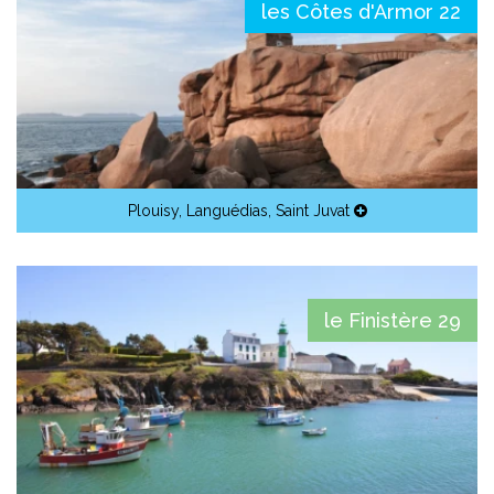
les Côtes d'Armor 22
Plouisy
,
Languédias
,
Saint Juvat
le Finistère 29