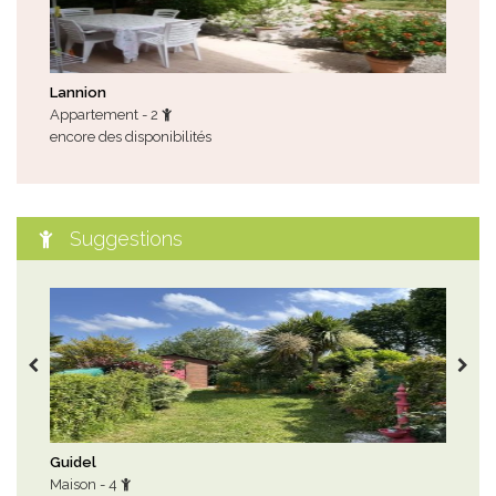
Lannion
Plo
Appartement - 2
Mai
encore des disponibilités
tou
Suggestions
Guidel
Tré
Maison - 4
Mai