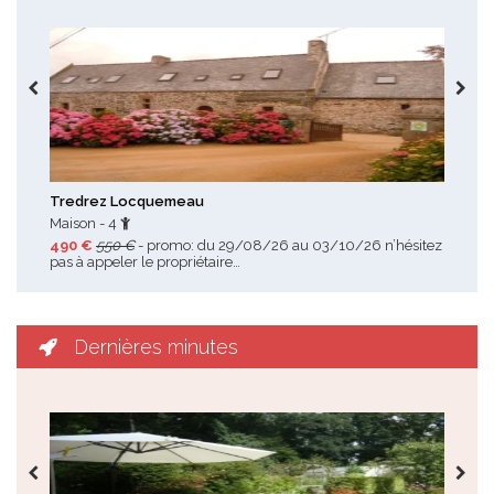
Toutes les promotions
Tredrez Locquemeau
Loc
Maison - 4
Mai
490 €
550 €
- promo: du 29/08/26 au 03/10/26 n’hésitez
128
pas à appeler le propriétaire…
à 1
Dernières minutes
Toutes les dernières minutes