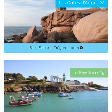
les Côtes d'Armor 22
Binic-Etables…
,
Trégon
,
Locarn
le Finistère 29