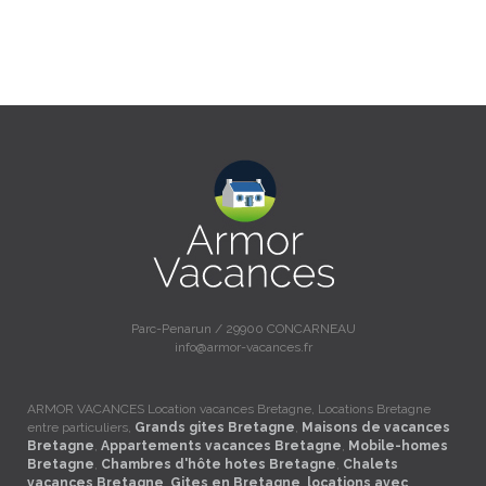
Parc-Penarun / 29900 CONCARNEAU
info@armor-vacances.fr
ARMOR VACANCES Location vacances Bretagne, Locations Bretagne
entre particuliers,
Grands gites Bretagne
,
Maisons de vacances
Bretagne
,
Appartements vacances Bretagne
,
Mobile-homes
Bretagne
,
Chambres d'hôte hotes Bretagne
,
Chalets
vacances Bretagne
,
Gites en Bretagne
,
locations avec