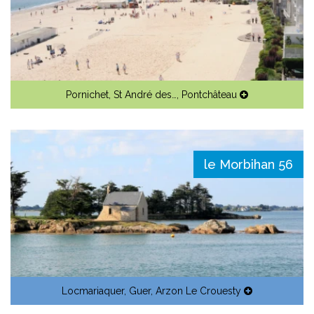
Pornichet
,
St André des…
,
Pontchâteau
le Morbihan 56
Locmariaquer
,
Guer
,
Arzon Le Crouesty