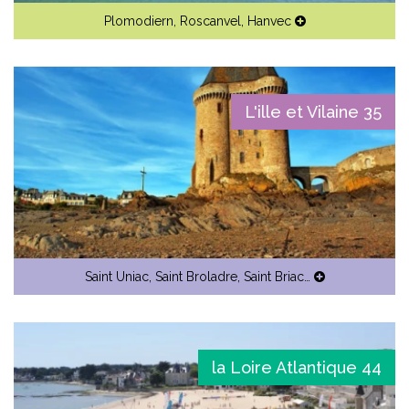
Plomodiern
,
Roscanvel
,
Hanvec
L'ille et Vilaine 35
Saint Uniac
,
Saint Broladre
,
Saint Briac…
la Loire Atlantique 44