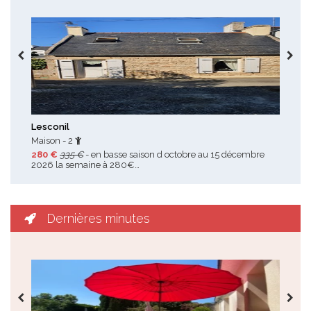
Toutes les promotions
Lesconil
Tré
Maison - 2
Mais
280 €
335 €
- en basse saison d octobre au 15 décembre
220
2026 la semaine à 280€…
Dernières minutes
Toutes les dernières minutes