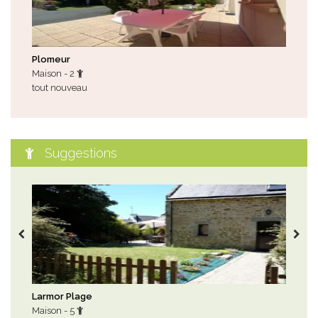
Plomeur
Cro
Maison - 2
Mai
tout nouveau
tou
Suggestions
Larmor Plage
Sar
Maison - 5
Mai