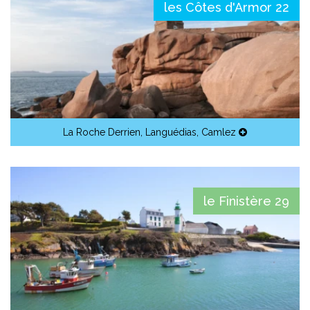
les Côtes d'Armor 22
La Roche Derrien
,
Languédias
,
Camlez
le Finistère 29