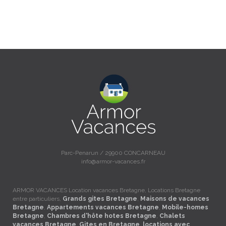
Parc-Penarun / 29900 CONCARNEAU
info@armor-vacances.fr
ARMOR VACANCES Location vacances Bretagne, Locations Bretagne
entre particuliers,
Grands gites Bretagne
,
Maisons de vacances
Bretagne
,
Appartements vacances Bretagne
,
Mobile-homes
Bretagne
,
Chambres d'hôte hotes Bretagne
,
Chalets
vacances Bretagne
,
Gites en Bretagne
,
locations avec