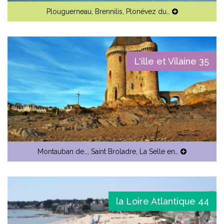
Plouguerneau
,
Brennilis
,
Plonévez du…
L'ille et Vilaine 35
Montauban de…
,
Saint Broladre
,
La Selle en…
la Loire Atlantique 44