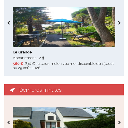
Toutes les promotions
Ile Grande
Les
Appartement - 2
Mai
560 €
630 €
- a saisir. melen vue mer disponible du 15 août
280
au 29 août 2026…
202
Dernières minutes
Toutes les dernières minutes