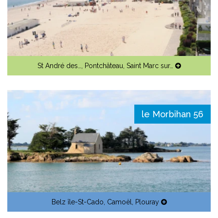
St André des…
,
Pontchâteau
,
Saint Marc sur…
le Morbihan 56
Belz île-St-Cado
,
Camoël
,
Plouray