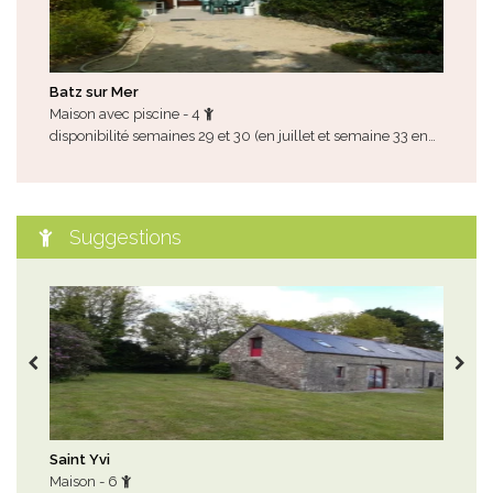
Batz sur Mer
Con
Maison avec piscine - 4
Mai
disponibilité semaines 29 et 30 (en juillet et semaine 33 en…
tou
exte
Suggestions
Saint Yvi
Sar
Maison - 6
Mai