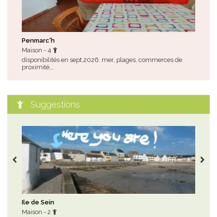
Penmarc'h
Qui
Maison - 4
App
disponibilités en sept.2026. mer, plages, commerces de
des 
proximité,…
Suggestions
Ile de Sein
Per
Maison - 2
Mai