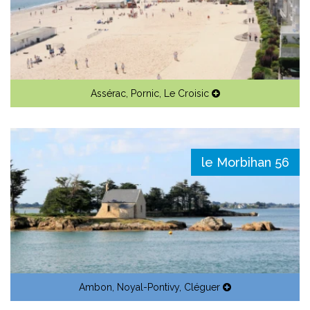
Assérac
,
Pornic
,
Le Croisic
le Morbihan 56
Ambon
,
Noyal-Pontivy
,
Cléguer