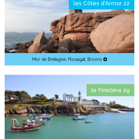
les Côtes d'Armor 22
Mur de Bretagne
,
Plouagat
,
Broons
le Finistère 29