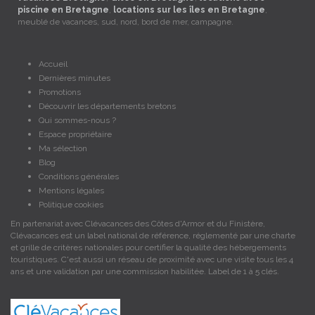
piscine en Bretagne
,
locations sur les îles en Bretagne
,
meublé de vacances, sud, nord, bord de mer, campagne.
Accueil
Dernières minutes
Promotions
Découvrir les départements bretons
Qui sommes-nous ?
Espace propriétaire
Ma sélection
Blog
Conditions générales
Mentions légales
Politique cookies
En partenariat avec Clévacances des Côtes d'Armor et du Finistère,
Clévacances est un label national de référence, réglementé par une charte
et grille de critères nationales pour certifier la qualité des hébergements
touristiques. C'est aussi un réseau de proximité avec une visite tous les 4
ans et une validation par une commission habilitée. Label de 1 à 5 clés.