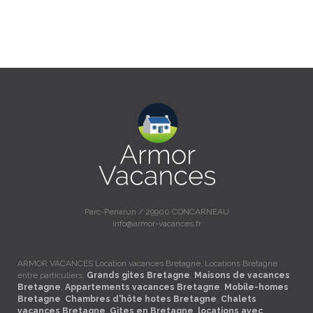
Parc-Penarun / 29900 CONCARNEAU
info@armor-vacances.fr
ARMOR VACANCES Location vacances Bretagne, Locations Bretagne
entre particuliers,
Grands gites Bretagne
,
Maisons de vacances
Bretagne
,
Appartements vacances Bretagne
,
Mobile-homes
Bretagne
,
Chambres d'hôte hotes Bretagne
,
Chalets
vacances Bretagne
,
Gites en Bretagne
,
locations avec