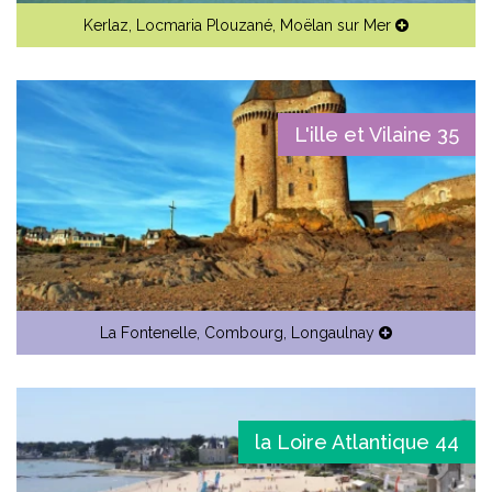
Kerlaz
,
Locmaria Plouzané
,
Moëlan sur Mer
L'ille et Vilaine 35
La Fontenelle
,
Combourg
,
Longaulnay
la Loire Atlantique 44