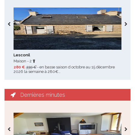
Toutes les promotions
Lesconil
Cro
Maison - 2
Mai
280 €
335 €
- en basse saison d octobre au 15 décembre
150
2026 la semaine à 280€…
sep
Dernières minutes
Toutes les dernières minutes