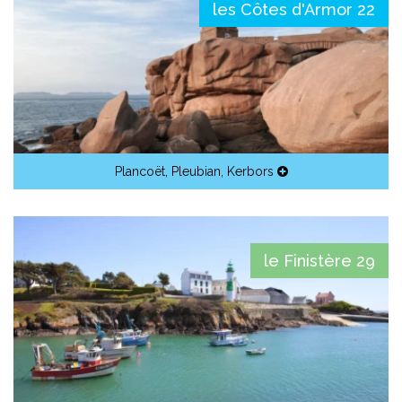
les Côtes d'Armor 22
Plancoët
,
Pleubian
,
Kerbors
le Finistère 29