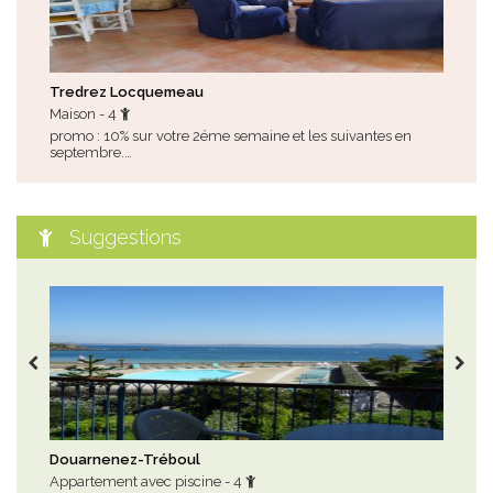
Tredrez Locquemeau
Loc
Maison - 4
Mai
promo : 10% sur votre 2éme semaine et les suivantes en
suit
septembre.…
Suggestions
Douarnenez-Tréboul
Plo
Appartement avec piscine - 4
Mai