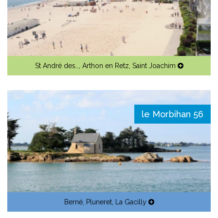
St André des…
,
Arthon en Retz
,
Saint Joachim
le Morbihan 56
Berné
,
Pluneret
,
La Gacilly