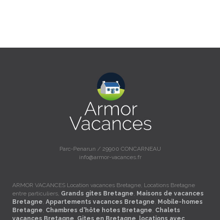
Parc-Penarun / 29900 CONCARNEAU
info@armor-vacances.fr
ARMOR VACANCES Location vacances Bretagne, Locations Bretagne
entre particuliers,
Grands gites Bretagne
,
Maisons de vacances
Bretagne
,
Appartements vacances Bretagne
,
Mobile-homes
Bretagne
,
Chambres d'hôte hotes Bretagne
,
Chalets
vacances Bretagne
,
Gites en Bretagne
,
locations avec