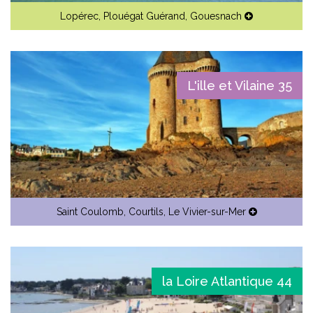
Lopérec
,
Plouégat Guérand
,
Gouesnach
L'ille et Vilaine 35
Saint Coulomb
,
Courtils
,
Le Vivier-sur-Mer
la Loire Atlantique 44