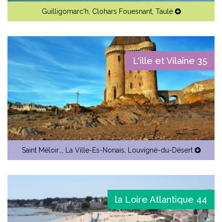
Guilligomarc'h
,
Clohars Fouesnant
,
Taulé
L'ille et Vilaine 35
Saint Méloir…
,
La Ville-Es-Nonais
,
Louvigné-du-Désert
la Loire Atlantique 44