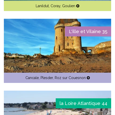
Lanildut
,
Coray
,
Goulien
L'ille et Vilaine 35
Cancale
,
Plesder
,
Roz sur Couesnon
la Loire Atlantique 44