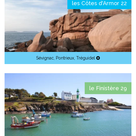
les Côtes d'Armor 22
Sévignac
,
Pontrieux
,
Tréguidel
le Finistère 29