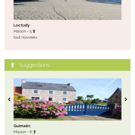
Loctudy
Per
Maison - 5
App
tout nouveau
des 
Suggestions
Guimaëc
Cro
Maison - 8
Mai