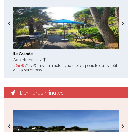
Toutes les promotions
Ile Grande
Tre
Appartement - 2
Mai
560 €
630 €
- a saisir. melen vue mer disponible du 15 août
490
au 29 août 2026…
pas 
Dernières minutes
Toutes les dernières minutes