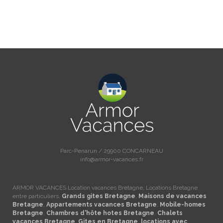
Parc-Penarun / 29900 CONCARNEAU
info@armor-vacances.fr
ARMOR VACANCES Location vacances Bretagne, Locations Bretagne
entre particuliers,
Grands gites Bretagne
,
Maisons de vacances
Bretagne
,
Appartements vacances Bretagne
,
Mobile-homes
Bretagne
,
Chambres d'hôte hotes Bretagne
,
Chalets
vacances Bretagne
,
Gites en Bretagne
,
locations avec