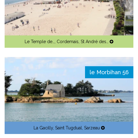
Le Temple de…
,
Cordemais
,
St André des…
le Morbihan 56
La Gacilly
,
Saint Tugdual
,
Sarzeau