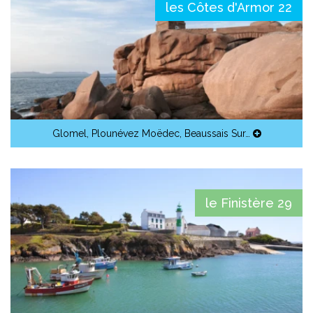
les Côtes d'Armor 22
Glomel
,
Plounévez Moëdec
,
Beaussais Sur…
le Finistère 29