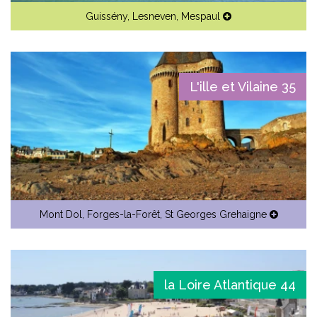
Guissény
,
Lesneven
,
Mespaul
L'ille et Vilaine 35
Mont Dol
,
Forges-la-Forêt
,
St Georges Grehaigne
la Loire Atlantique 44