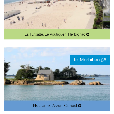
La Turballe
,
Le Pouliguen
,
Herbignac
le Morbihan 56
Plouharnel
,
Arzon
,
Camoël