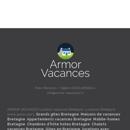
Parc-Penarun / 29900 CONCARNEAU
info@armor-vacances.fr
ARMOR VACANCES Location vacances Bretagne, Locations Bretagne
entre particuliers,
Grands gites Bretagne
,
Maisons de vacances
Bretagne
,
Appartements vacances Bretagne
,
Mobile-homes
Bretagne
,
Chambres d'hôte hotes Bretagne
,
Chalets
vacances Bretagne
,
Gites en Bretagne
,
locations avec