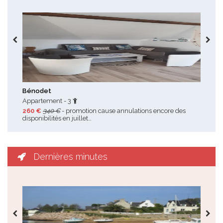
Toutes les promotions
Bénodet
Tré
Appartement - 3
Mais
260 €
340 €
- promotion cause annulations encore des
220
disponibilités en juillet…
Dernières minutes
Toutes les dernières minutes