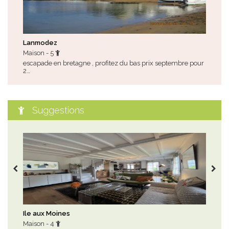
Lanmodez
Loc
Maison - 5
Mai
escapade en bretagne , profitez du bas prix septembre pour
tou
2…
Suggestions
Ile aux Moines
La 
Maison - 4
Mai