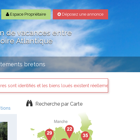
Espace Propriétaire
Déposez une annonce
on de vacances entre
Loire Atlantique
rtements bretons
dentifiés et les biens loués existent réellement.
Chapka Ass
Recherche par Carte
tions