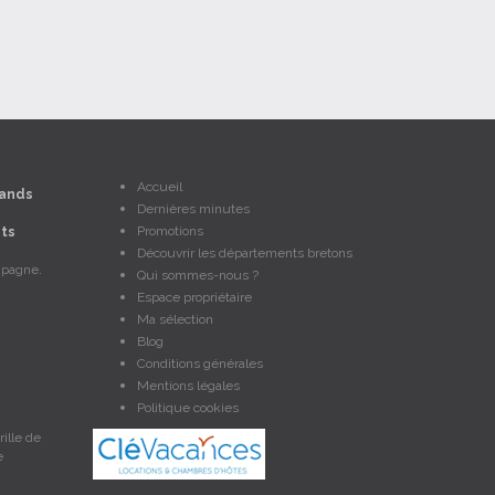
Accueil
ands
Dernières minutes
Promotions
ts
Découvrir les départements bretons
mpagne.
Qui sommes-nous ?
Espace propriétaire
Ma sélection
Blog
Conditions générales
Mentions légales
Politique cookies
ille de
e