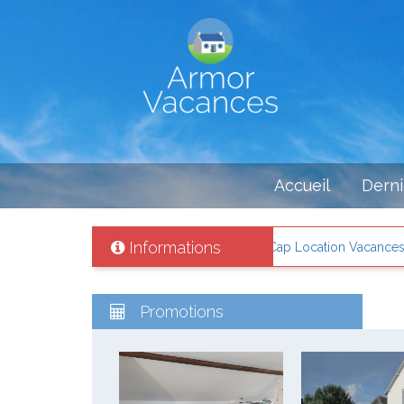
Accueil
Derni
Informations
ité votre location de vacances avec Cap Location Vacances ! + d'info c
Promotions