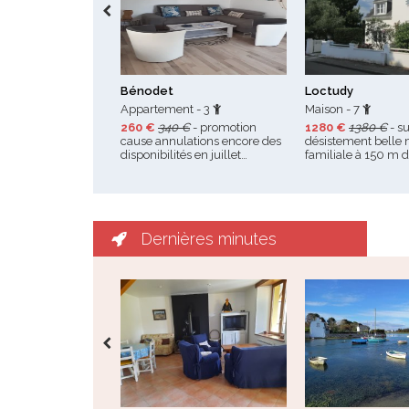
Bénodet
Loctudy
Appartement - 3
Maison - 7
260 €
340 €
- promotion
1280 €
1380 €
- su
cause annulations encore des
désistement belle
disponibilités en juillet…
familiale à 150 m 
Dernières minutes