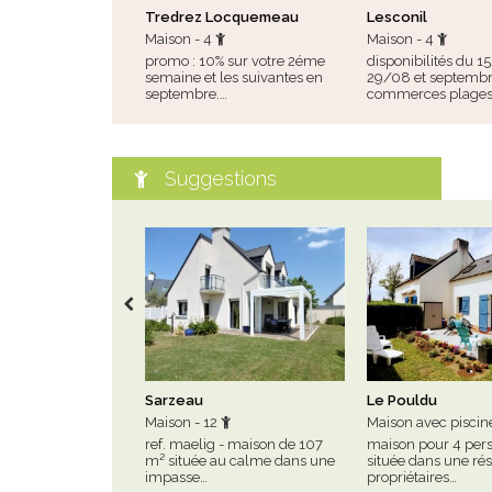
Tredrez Locquemeau
Lesconil
Maison - 4
Maison - 4
promo : 10% sur votre 2éme
disponibilités du 1
semaine et les suivantes en
29/08 et septembr
septembre.…
commerces plages
Suggestions
Sarzeau
Le Pouldu
Maison - 12
Maison avec piscin
ref. maelig - maison de 107
maison pour 4 per
m² située au calme dans une
située dans une ré
impasse…
propriétaires…