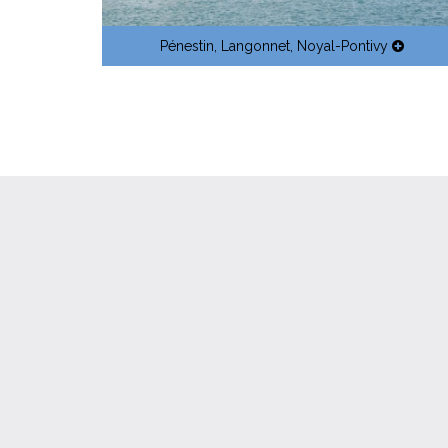
Pénestin
,
Langonnet
,
Noyal-Pontivy