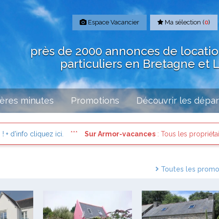
Espace Vacancier
Ma sélection (
0
)
près de 2000 annonces de locati
particuliers en Bretagne et 
ères minutes
Promotions
Découvrir les dépa
liquez ici.
Sur Armor-vacances
: Tous les propriétaires sont i
Toutes les promo