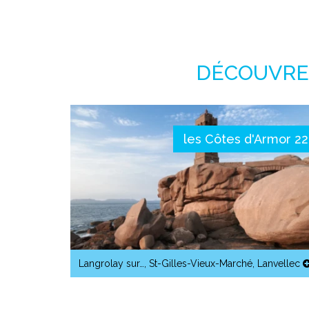
DÉCOUVREZ
les Côtes d'Armor 22
Langrolay sur…
,
St-Gilles-Vieux-Marché
,
Lanvellec