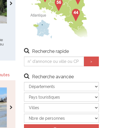
Plounéour-Brignogan-
Tredrez Locquemeau
Plages
Maison - 4
Maison - 4
ée
490 €
550 €
- promo: du
 au
414 €
460 €
- bonjour, nous
29/08/26 au 03/10/26
proposons une réduction de
n’hésitez pas à appeler le
Recherche rapide
10% sur la semaine34.…
propriétaire…
nutes
Recherche avancée