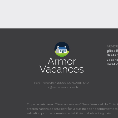
ARMOR V
gites 
Breta
vacan
locati
Parc-Penarun / 29900 CONCARNEAU
info@armor-vacances.fr
En partenariat avec Clévacances des Côtes d'Armor et du Finistè
critères nationales pour certifier la qualité des hébergements t
validation par une commission habilitée. Label de 1 à 5 clés.