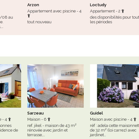
Arzon
Loctudy
Appartement avec piscine - 4
Appartement - 2
5/08 au
des disponibilités pour tou
e.
tout nouveau
les périodes
,…
Sarzeau
Guidel
e - 4
Maison - 6
Maison avec piscine - 4
sonnes
ref. jikel - maison de 43 m²
réf : adela cette maisonnet
sidence de
rénovée avec jardin et
de 32 m² (loi carrez) avec
terrasse,…
jardinet…