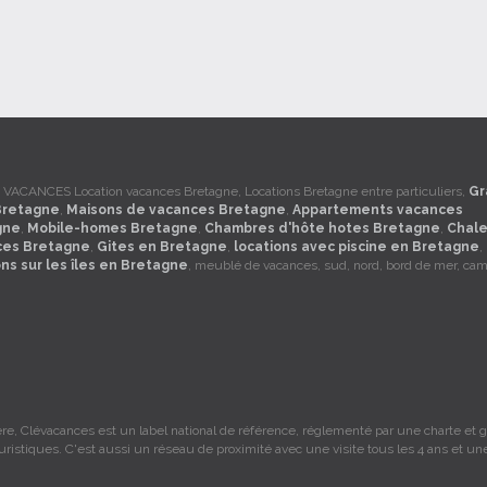
ACANCES Location vacances Bretagne, Locations Bretagne entre particuliers,
Gr
Bretagne
,
Maisons de vacances Bretagne
,
Appartements vacances
gne
,
Mobile-homes Bretagne
,
Chambres d'hôte hotes Bretagne
,
Chale
ces Bretagne
,
Gites en Bretagne
,
locations avec piscine en Bretagne
,
ons sur les îles en Bretagne
, meublé de vacances, sud, nord, bord de mer, ca
re, Clévacances est un label national de référence, réglementé par une charte et gr
ouristiques. C'est aussi un réseau de proximité avec une visite tous les 4 ans et un