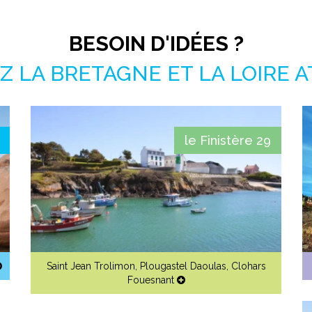
BESOIN D'IDÉES ?
 LA BRETAGNE ET LA LOIRE 
le Finistère 29
Saint Jean Trolimon
,
Plougastel Daoulas
,
Clohars
Fouesnant