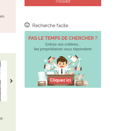
Plougasnou
Le Palais Belle île
Maison - 4
Maison - 2
tes
tout nouveau
des disponibilités pour toutes
les périodes
Recherche facile
Pas le temps de chercher ?
Loguivy de la Mer
Ploemeur
Maison - 6
Appartement - 8
te
maison à louer toute l'année,
situé au 2ème étage d'une
face à la mer. tout confort. 1…
petite résidence à seulement
200 m…