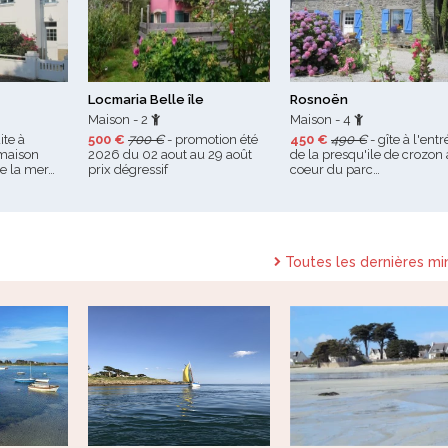
Locmaria Belle île
Rosnoën
Maison - 2
Maison - 4
ite à
500 €
700 €
- promotion été
450 €
490 €
- gîte à l'entr
 maison
2026 du 02 aout au 29 août
de la presqu'ile de crozon
de la mer…
prix dégressif
coeur du parc…
Toutes les dernières mi