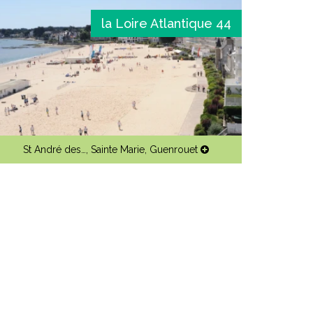
la Loire Atlantique 44
St André des…
,
Sainte Marie
,
Guenrouet