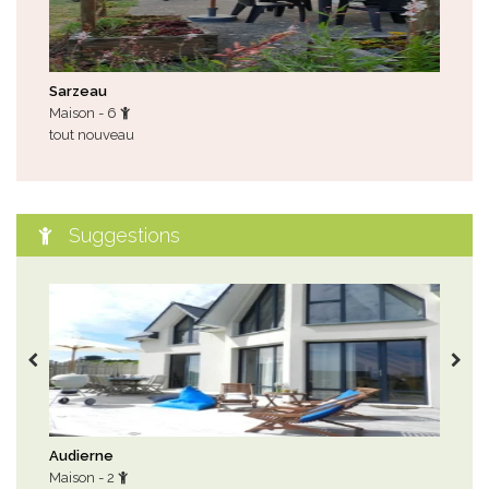
Sarzeau
Loc
Maison - 6
Mai
tout nouveau
tou
Suggestions
Audierne
Sar
Maison - 2
Mai