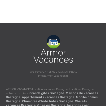
Parc-Penarun / 29900 CONCARNEAU
info@armor-vacances.fr
ARMOR VACANCES Location vacances Bretagne, Locations Bretagne
entre particuliers,
Grands gites Bretagne
,
Maisons de vacances
Bretagne
,
Appartements vacances Bretagne
,
Mobile-homes
Bretagne
,
Chambres d'hôte hotes Bretagne
,
Chalets
vacances Bretagne
,
Gites en Bretagne
,
locations avec