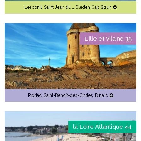
Lesconil
,
Saint Jean du…
,
Cleden Cap Sizun
L'ille et Vilaine 35
Pipriac
,
Saint-Benoît-des-Ondes
,
Dinard
la Loire Atlantique 44