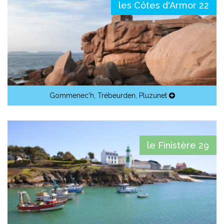
les Côtes d'Armor 22
Gommenec'h
,
Trébeurden
,
Pluzunet
le Finistère 29