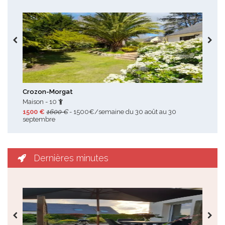
Toutes les promotions
Crozon-Morgat
Tré
Maison - 10
Mais
1500 €
1600 €
- 1500€/semaine du 30 août au 30
220
septembre
Dernières minutes
Toutes les dernières minutes