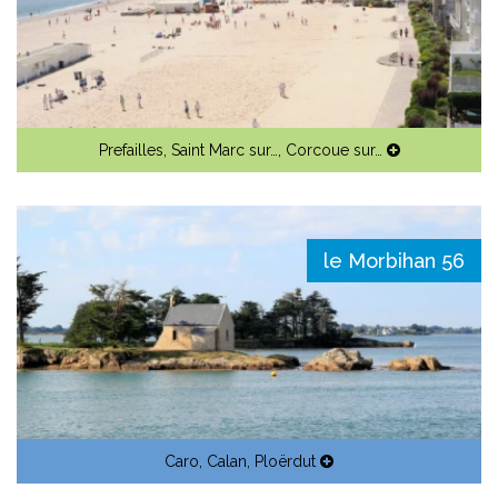
Prefailles
,
Saint Marc sur…
,
Corcoue sur…
le Morbihan 56
Caro
,
Calan
,
Ploërdut