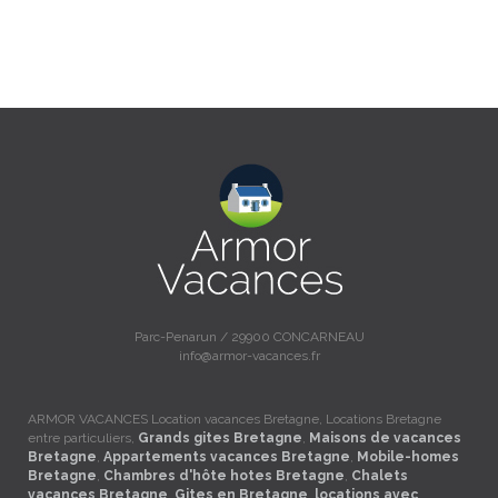
Parc-Penarun / 29900 CONCARNEAU
info@armor-vacances.fr
ARMOR VACANCES Location vacances Bretagne, Locations Bretagne
entre particuliers,
Grands gites Bretagne
,
Maisons de vacances
Bretagne
,
Appartements vacances Bretagne
,
Mobile-homes
Bretagne
,
Chambres d'hôte hotes Bretagne
,
Chalets
vacances Bretagne
,
Gites en Bretagne
,
locations avec