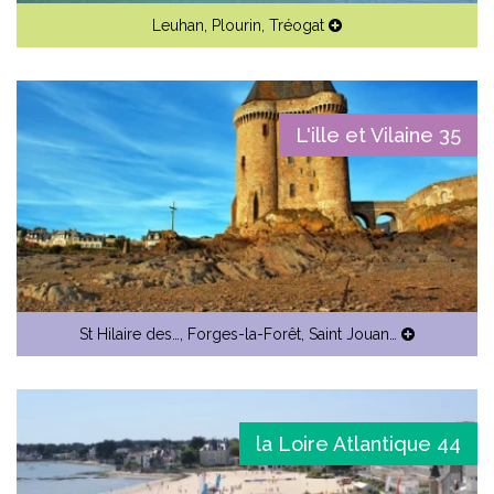
Leuhan
,
Plourin
,
Tréogat
L'ille et Vilaine 35
St Hilaire des…
,
Forges-la-Forêt
,
Saint Jouan…
la Loire Atlantique 44