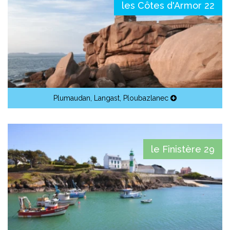
les Côtes d'Armor 22
Plumaudan
,
Langast
,
Ploubazlanec
le Finistère 29