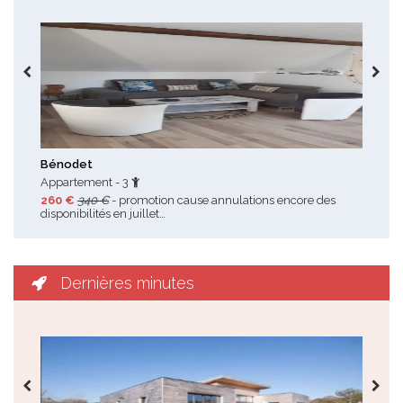
Toutes les promotions
Bénodet
Le P
Appartement - 3
Mai
260 €
340 €
- promotion cause annulations encore des
850
disponibilités en juillet…
per
Dernières minutes
Toutes les dernières minutes