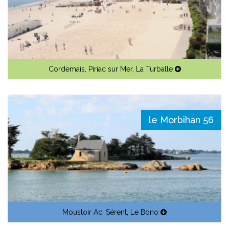
Cordemais
,
Piriac sur Mer
,
La Turballe
le Morbihan 56
Moustoir Ac
,
Sérent
,
Le Bono