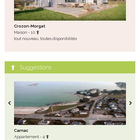
Crozon-Morgat
Nev
Maison - 10
Mai
tout nouveau, toutes disponibilités
gîte
juill
Suggestions
Carnac
Sar
Appartement - 4
Mai