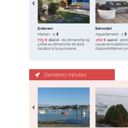
Erdeven
Bénodet
Maison - 4
Appartement - 3
775 €
850 €
- du dimanche 19
260 €
340 €
- pro
juillet au dimanche 16 août,
cause annulations 
location à la quinzaine…
disponibilités en jui
Dernières minutes