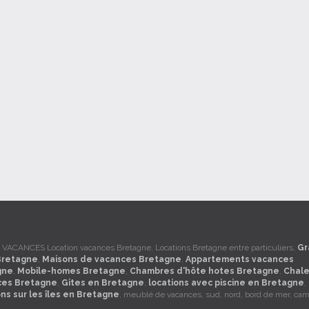
ACANCES Location vacances Bretagne, Locations Bretagne entre particuliers,
Gr
Bretagne
,
Maisons de vacances Bretagne
,
Appartements vacances
gne
,
Mobile-homes Bretagne
,
Chambres d'hôte hotes Bretagne
,
Chale
ces Bretagne
,
Gites en Bretagne
,
locations avec piscine en Bretagne
,
ons sur les îles en Bretagne
, meublé de vacances, sud, nord, bord de mer, ca