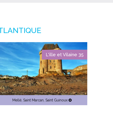
ATLANTIQUE
L'ille et Vilaine 35
Mellé
,
Saint Marcan
,
Saint Guinoux