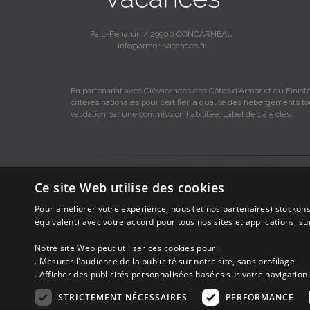
Parc-Penarun / 29900 CONCARNEAU
info@armor-vacances.fr
En partenariat avec Clévacances des Côtes d'Armor et du Finistè
critères nationales pour certifier la qualité des hébergements t
validation par une commission habilitée. Label de 1 à 5 clés.
Les descriptions et photos contenues dans le site Armor-vacance
Ce site Web utilise des cookies
Armor-vacances.
Pour améliorer votre expérience, nous (et nos partenaires) stockons
Armor-vacances n'est pas un organisme et ne touche aucune co
équivalent) avec votre accord pour tous nos sites et applications, s
DE PARTICULIER A PARTICULIER.
Notre site Web peut utiliser ces cookies pour :
. Mesurer l'audience de la publicité sur notre site, sans profilage
Avant de prendre possession du logement vous devez obtenir du pro
. Afficher des publicités personnalisées basées sur votre navigation 
ne correspond pas à ce qui y est mentionné ou pour d'autres ra
STRICTEMENT NÉCESSAIRES
PERFORMANCE