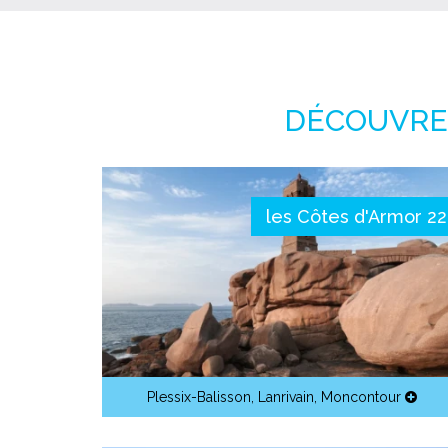
DÉCOUVREZ
les Côtes d'Armor 22
Plessix-Balisson
,
Lanrivain
,
Moncontour