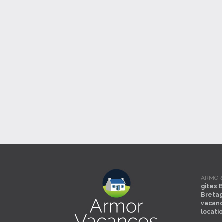
ARMOR V
gites 
Breta
vacan
locati