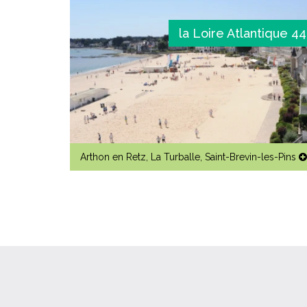
la Loire Atlantique 44
Arthon en Retz
,
La Turballe
,
Saint-Brevin-les-Pins