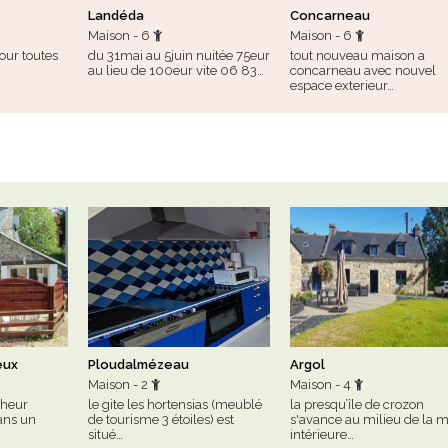
Landéda
Concarneau
Maison - 6
Maison - 6
pour toutes
du 31mai au 5juin nuitée 75eur
tout nouveau maison a
au lieu de 100eur vite 06 83…
concarneau avec nouvel
espace exterieur…
eux
Ploudalmézeau
Argol
Maison - 2
Maison - 4
cheur
le gite les hortensias (meublé
la presqu’île de crozon
dans un
de tourisme 3 étoiles) est
s'avance au milieu de la 
situé…
intérieure…