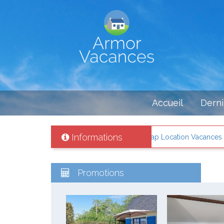
Accueil
Derni
Informations
ité votre location de vacances avec Cap Location Vacances ! + d'info c
Promotions