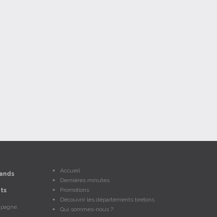
Accueil
ands
Dernières minutes
Promotions
ts
Découvrir les départements bretons
mpagne.
Qui sommes-nous ?