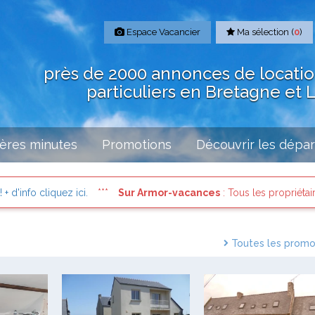
Espace Vacancier
Ma sélection (
0
)
près de 2000 annonces de locati
particuliers en Bretagne et 
ères minutes
Promotions
Découvrir les dépa
liquez ici.
Sur Armor-vacances
: Tous les propriétaires sont i
Toutes les promo