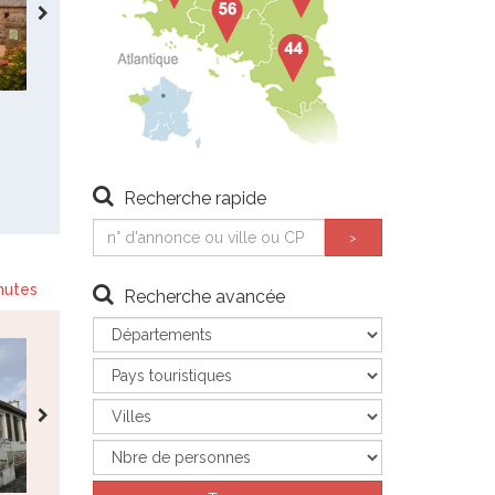
Le Palais Belle île
Lesconil
Maison - 6
Maison - 2
850 €
1100 €
- maison
280 €
335 €
- en basse saison
individuelle disponible pour 2
d octobre au 15 décembre
à 6 personnes tout septembre.
2026 la semaine à 280€…
Recherche rapide
…
nutes
Recherche avancée