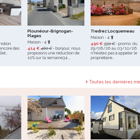
Plounéour-Brignogan-
Tredrez Locquemeau
Plages
Maison - 4
Maison - 4
motion
490 €
550 €
- promo: du
encore des
414 €
460 €
- bonjour, nous
29/08/26 au 03/10/26
llet…
proposons une réduction de
n’hésitez pas à appeler le
10% sur la semaine34.…
propriétaire…
Toutes les dernières mi