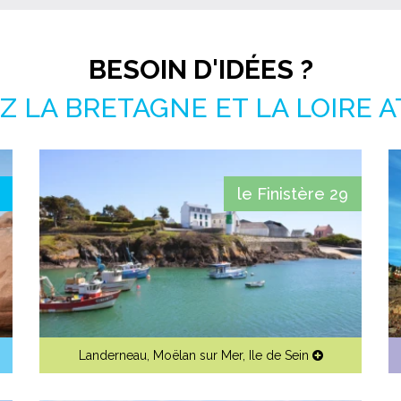
BESOIN D'IDÉES ?
 LA BRETAGNE ET LA LOIRE 
le Finistère 29
Landerneau
,
Moëlan sur Mer
,
Ile de Sein