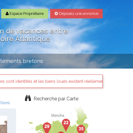
Espace Propriétaire
Déposez une annonce
on de vacances entre
Loire Atlantique
rtements bretons
dentifiés et les biens loués existent réellement.
Chapka Ass
Recherche par Carte
tions