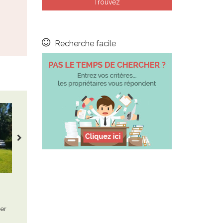
Tredrez Locquemeau
Le Guilvinec
Maison - 4
Appartement - 4
promo : 10% sur votre 2éme
disponibilité semaine 35 ( du
semaine et les suivantes en
22 au 29 aout ) 550 €
septembre.…
Recherche facile
charges…
Pas le temps de chercher ?
Bangor Belle île
Plomodiern
Appartement - 3
Maison avec piscine - 8
prochaines disponibilités :
(gîte armor) maison 8
mer
septembre rêve de goélan :
personnes contigüe à 2 autres
"les…
gites dans…