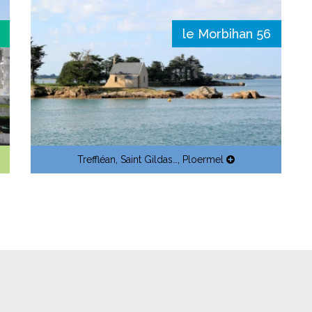
le Morbihan 56
Treffléan
,
Saint Gildas…
,
Ploermel