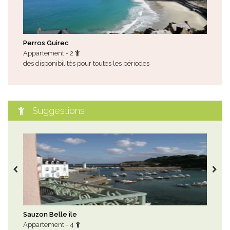
Perros Guirec
Nev
Appartement - 2
Mai
des disponibilités pour toutes les périodes
gîte
juill
Suggestions
Sauzon Belle île
Ple
Appartement - 4
Mai