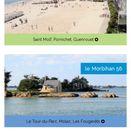
Saint Molf
,
Pornichet
,
Guenrouet
le Morbihan 56
Le Tour-du-Parc
,
Molac
,
Les Fougerêts