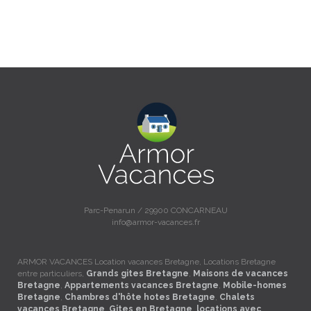
Parc-Penarun / 29900 CONCARNEAU
info@armor-vacances.fr
ARMOR VACANCES Location vacances Bretagne, Locations Bretagne
entre particuliers,
Grands gites Bretagne
,
Maisons de vacances
Bretagne
,
Appartements vacances Bretagne
,
Mobile-homes
Bretagne
,
Chambres d'hôte hotes Bretagne
,
Chalets
vacances Bretagne
,
Gites en Bretagne
,
locations avec