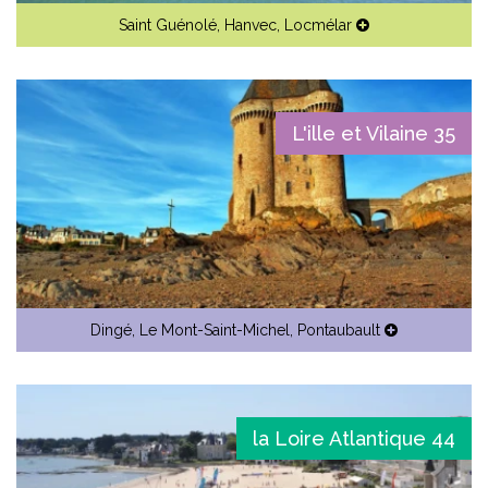
Saint Guénolé
,
Hanvec
,
Locmélar
L'ille et Vilaine 35
Dingé
,
Le Mont-Saint-Michel
,
Pontaubault
la Loire Atlantique 44