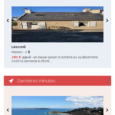
Toutes les promotions
Lesconil
Loc
Maison - 2
Mai
280 €
335 €
- en basse saison d octobre au 15 décembre
128
2026 la semaine à 280€…
à 1
Dernières minutes
Toutes les dernières minutes