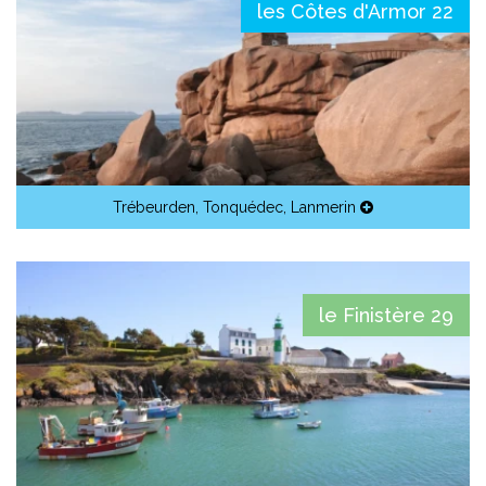
les Côtes d'Armor 22
Trébeurden
,
Tonquédec
,
Lanmerin
le Finistère 29