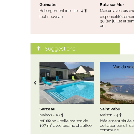
Guimaëc
Batz sur Mer
Hébergement insolite - 4
Maison avec piscin
tout nouveau
disponibilité semai
30 (en juillet et se
en…
Suggestions
Sarzeau
Saint Pabu
Maison - 10
Maison - 4
ref. tifenn - belle maison de
idéalement située s
167 m² avec piscine chauffée,
de l'aber benoît, da
…
commune…