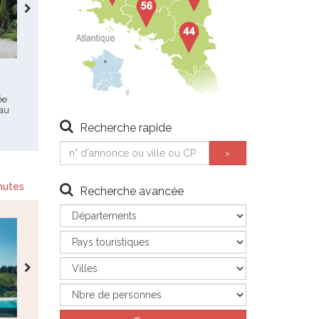
Tredrez Locquemeau
Lanmodez
Maison - 4
Maison - 5
ée
490 €
550 €
- promo: du
1250 €
1850 €
- escapade en
 au
29/08/26 au 03/10/26
bretagne, un air maritime
n’hésitez pas à appeler le
vous baigne, promo à partir…
Recherche rapide
propriétaire…
nutes
Recherche avancée