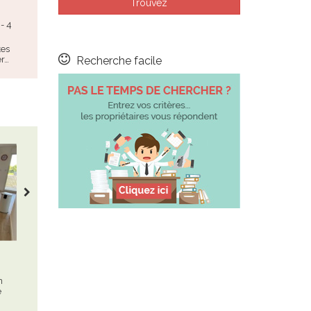
Sauzon Belle île
Ploemeur
- 4
Maison - 5
Appartement - 4
tout nouveau
tout nouveau
tes
er…
Recherche facile
Pas le temps de chercher ?
Landunvez
Telgruc sur Mer
Maison - 2
Maison - 6
n
dans maison mitoyenne, t2 de
presqu'île de crozon - la
é
48 m², bien agencé et bien
maison est située sur la
équipé,…
commune de…