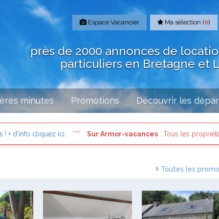
Espace Vacancier
Ma sélection (
0
)
près de 2000 annonces de locati
particuliers en Bretagne et 
ères minutes
Promotions
Découvrir les dépa
cliquez ici.
Sur Armor-vacances
: Tous les propriétaires sont 
Toutes les promo