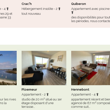
Crac'h
Quiberon
e - 4
Hébergement insolite - 2
Appartement avec piscine 
nes 29 et
tout nouveau
maine 33
des disponibilités pour tou
les périodes, nous contact
Ploemeur
Hennebont
Appartement - 2
Appartement - 4
ur les rives
studio de 20 m² situé au 1er
appartement récent et bie
ns la
étage disposant d'une
agencé de 67 m² compos
terrasse…
comme suit…