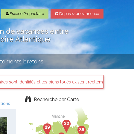
Espace Propriétaire
Déposez une annonce
on de vacances entre
Loire Atlantique
rtements bretons
identifiés et les biens loués existent réellement.
Chapka As
Recherche par Carte
tions