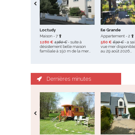
Loctudy
Ile Grande
Maison - 7
Appartement - 2
1280 €
1380 €
- suite à
560 €
630 €
- a sa
désistement belle maison
vue mer disponible
familiale à 150 m de la mer…
au 29 août 2026…
Dernières minutes