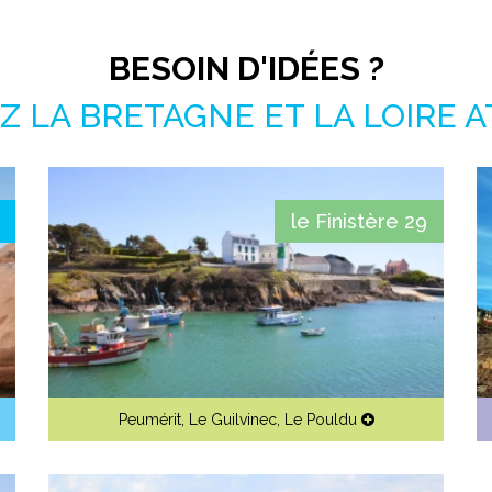
BESOIN D'IDÉES ?
 LA BRETAGNE ET LA LOIRE 
le Finistère 29
Peumérit
,
Le Guilvinec
,
Le Pouldu