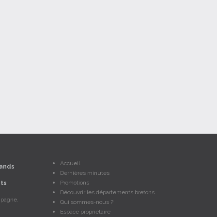
Accueil
ands
Dernières minutes
Promotions
ts
Découvrir les départements bretons
mpagne.
Qui sommes-nous ?
Espace propriétaire