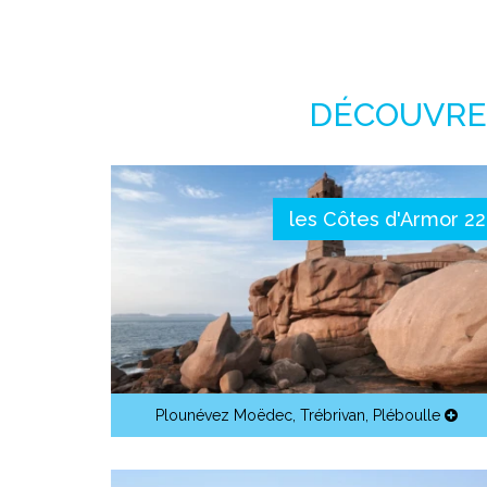
DÉCOUVREZ
les Côtes d'Armor 22
Plounévez Moëdec
,
Trébrivan
,
Pléboulle