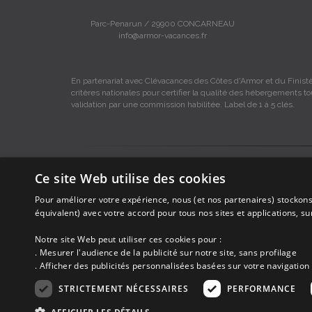
Parc-Penarun / 29900 CONCARNEAU
info@armor-vacances.fr
En partenariat avec Clévacances des Côtes d'Armor et du Finistè
critères nationales pour certifier la qualité des hébergements t
validation par une commission habilitée. Label de 1 à 5 clés.
Les descriptions et photos contenues dans le site Armor-vacance
Ce site Web utilise des cookies
Armor-vacances.
Pour améliorer votre expérience, nous (et nos partenaires) stockons
Armor-vacances n'est pas un organisme et ne touche aucune co
équivalent) avec votre accord pour tous nos sites et applications, s
DE PARTICULIER A PARTICULIER.
Notre site Web peut utiliser ces cookies pour :
. Mesurer l'audience de la publicité sur notre site, sans profilage
Avant de prendre possession du logement vous devez obtenir du pro
. Afficher des publicités personnalisées basées sur votre navigation 
ne correspond pas à ce qui y est mentionné ou pour d'autres ra
STRICTEMENT NÉCESSAIRES
PERFORMANCE