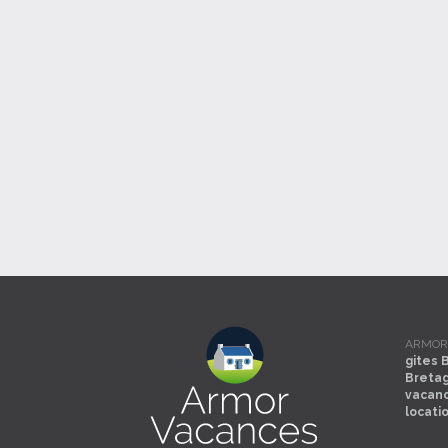
ARMOR V
gites 
Breta
vacan
locati