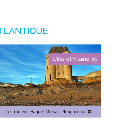
ATLANTIQUE
L'ille et Vilaine 35
Le Tronchet
,
Baguer-Morvan
,
Pleugueneuc