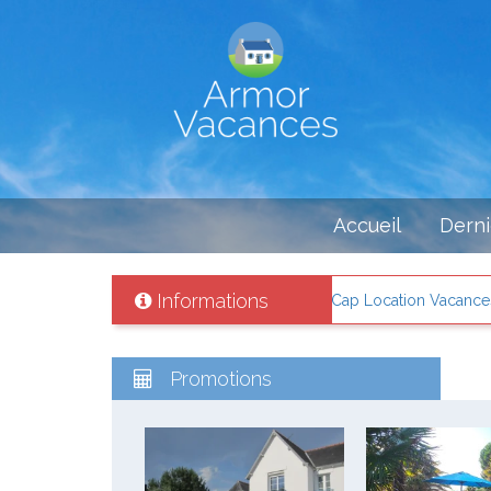
Accueil
Derni
Informations
llité votre location de vacances avec Cap Location Vacances ! + d'info 
Promotions