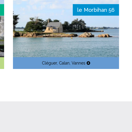
le Morbihan 56
Cléguer
,
Calan
,
Vannes