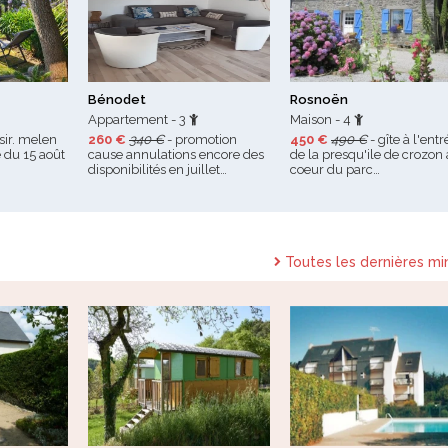
Bénodet
Rosnoën
Appartement - 3
Maison - 4
isir. melen
260 €
340 €
- promotion
450 €
490 €
- gîte à l'entr
 du 15 août
cause annulations encore des
de la presqu'ile de crozon
disponibilités en juillet…
coeur du parc…
Toutes les dernières mi