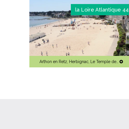
la Loire Atlantique 44
Arthon en Retz
,
Herbignac
,
Le Temple de…