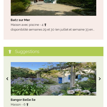
Batz sur Mer
Le 
Maison avec piscine - 4
App
disponibilité semaines 29 et 30 (en juillet et semaine 33 en…
disp
Suggestions
Bangor Belle île
Le 
Maison - 6
Mai