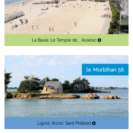
La Baule
,
Le Temple de…
,
Assérac
le Morbihan 56
Lignol
,
Arzon
,
Saint Philibert