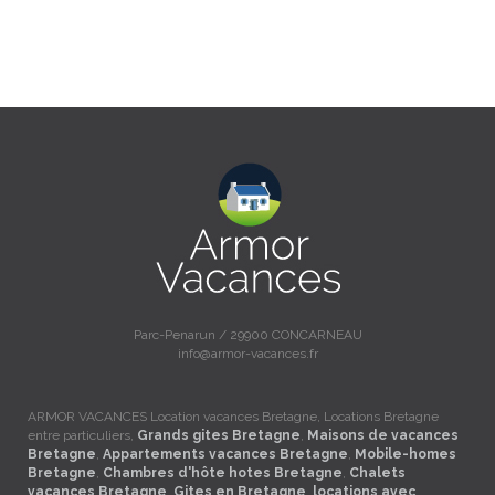
Parc-Penarun / 29900 CONCARNEAU
info@armor-vacances.fr
ARMOR VACANCES Location vacances Bretagne, Locations Bretagne
entre particuliers,
Grands gites Bretagne
,
Maisons de vacances
Bretagne
,
Appartements vacances Bretagne
,
Mobile-homes
Bretagne
,
Chambres d'hôte hotes Bretagne
,
Chalets
vacances Bretagne
,
Gites en Bretagne
,
locations avec