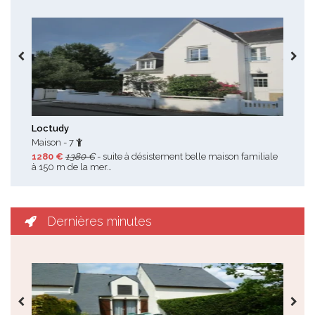
Toutes les promotions
Loctudy
Loc
Maison - 7
Mai
1280 €
1380 €
- suite à désistement belle maison familiale
500
à 150 m de la mer…
prix
Dernières minutes
Toutes les dernières minutes