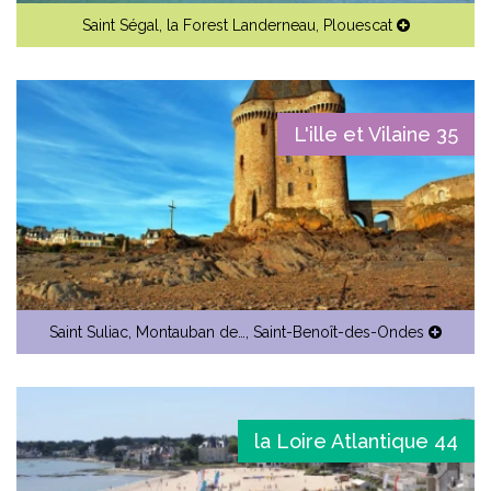
Saint Ségal
,
la Forest Landerneau
,
Plouescat
L'ille et Vilaine 35
Saint Suliac
,
Montauban de…
,
Saint-Benoît-des-Ondes
la Loire Atlantique 44