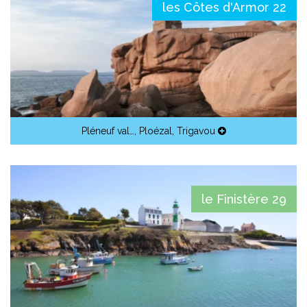
les Côtes d'Armor 22
Pléneuf val…
,
Ploézal
,
Trigavou
le Finistère 29