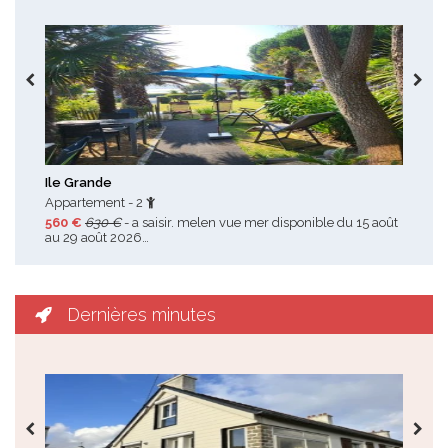
Toutes les promotions
Ile Grande
Loc
Appartement - 2
Mai
560 €
630 €
- a saisir. melen vue mer disponible du 15 août
500
au 29 août 2026…
prix
Dernières minutes
Toutes les dernières minutes