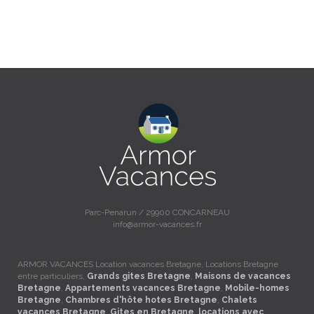
Parc-Penarun / 29900 CONCARNEAU
info@armor-vacances.fr
ARMOR VACANCES Location vacances Bretagne, Locations Bretagne
entre particuliers,
Grands gites Bretagne
,
Maisons de vacances
Bretagne
,
Appartements vacances Bretagne
,
Mobile-homes
Bretagne
,
Chambres d'hôte hotes Bretagne
,
Chalets
vacances Bretagne
,
Gites en Bretagne
,
locations avec