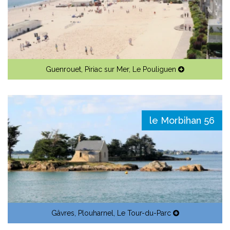
Guenrouet
,
Piriac sur Mer
,
Le Pouliguen
le Morbihan 56
Gâvres
,
Plouharnel
,
Le Tour-du-Parc