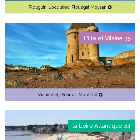
Plouguin
,
Locquirec
,
Plouégat Moysan
L'ille et Vilaine 35
Vieux Viel
,
Pleurtuit
,
Mont Dol
la Loire Atlantique 44