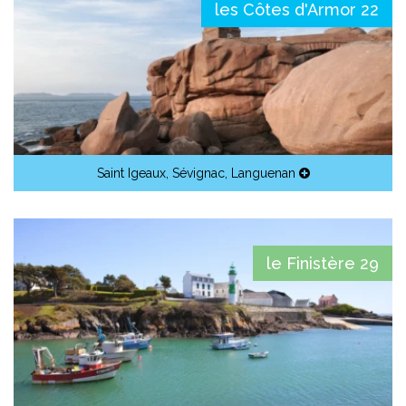
les Côtes d'Armor 22
Saint Igeaux
,
Sévignac
,
Languenan
le Finistère 29