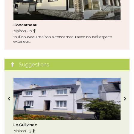
Concarneau
Sai
Maison - 6
Mai
tout nouveau maison a concarneau avec nouvel espace
rest
exterieur…
Suggestions
Le Guilvinec
Car
Maison - 3
App