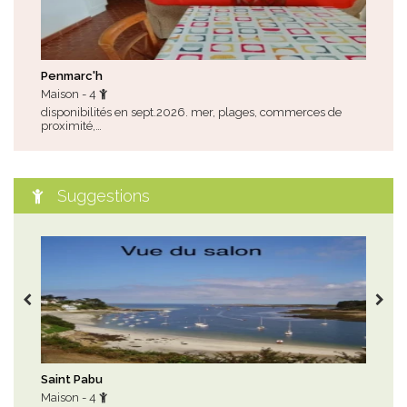
Penmarc'h
Les
Maison - 4
Mai
disponibilités en sept.2026. mer, plages, commerces de
disp
proximité,…
com
Suggestions
Saint Pabu
Aud
Maison - 4
App