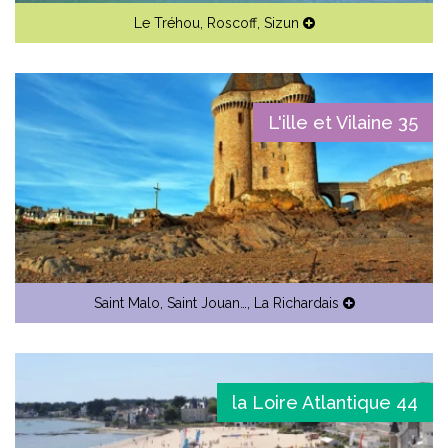
Le Tréhou
,
Roscoff
,
Sizun
L'ille et Vilaine 35
Saint Malo
,
Saint Jouan…
,
La Richardais
la Loire Atlantique 44