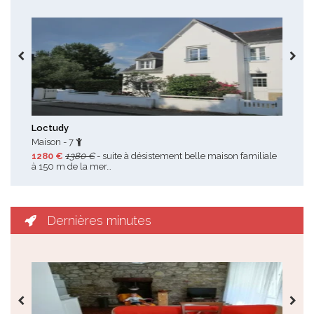
Toutes les promotions
Loctudy
Tre
Maison - 7
Mai
1280 €
1380 €
- suite à désistement belle maison familiale
490
à 150 m de la mer…
pas 
Dernières minutes
Toutes les dernières minutes