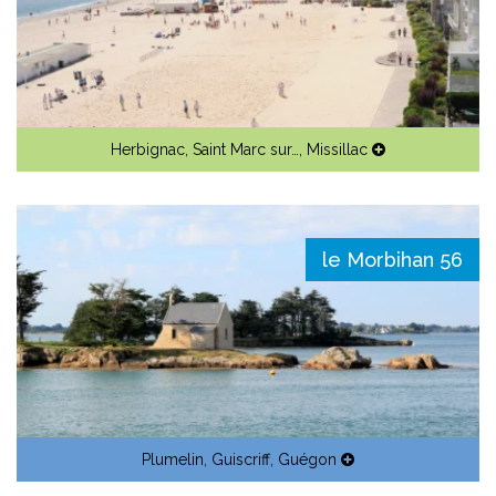
Herbignac
,
Saint Marc sur…
,
Missillac
le Morbihan 56
Plumelin
,
Guiscriff
,
Guégon