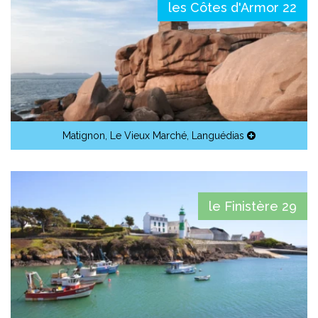
les Côtes d'Armor 22
Matignon
,
Le Vieux Marché
,
Languédias
le Finistère 29