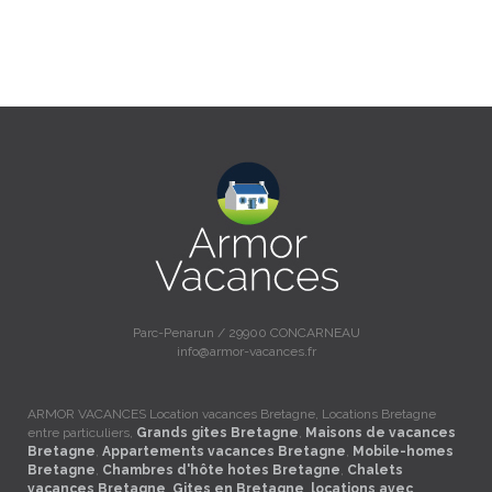
Parc-Penarun / 29900 CONCARNEAU
info@armor-vacances.fr
ARMOR VACANCES Location vacances Bretagne, Locations Bretagne
entre particuliers,
Grands gites Bretagne
,
Maisons de vacances
Bretagne
,
Appartements vacances Bretagne
,
Mobile-homes
Bretagne
,
Chambres d'hôte hotes Bretagne
,
Chalets
vacances Bretagne
,
Gites en Bretagne
,
locations avec