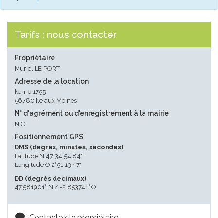
Tarifs : nous contacter
Propriétaire
Muriel LE PORT
Adresse de la location
kerno 1755
56780 Ile aux Moines
N° d'agrément ou d'enregistrement à la mairie
N.C.
Positionnement GPS
DMS (degrés, minutes, secondes)
Latitude N 47°34'54.84"
Longitude O 2°51'13.47"
DD (degrés decimaux)
47.581901° N / -2.853741° O
Contactez le propriétaire