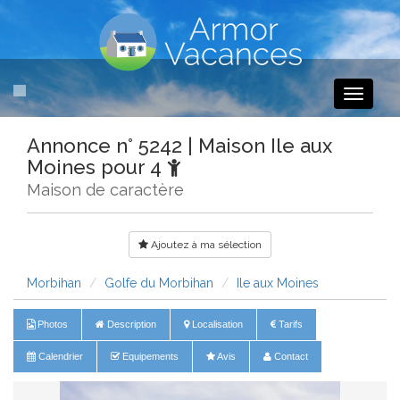
Toggle
navigati
Annonce n° 5242 | Maison Ile aux
Moines pour 4
Maison de caractère
Ajoutez à ma sélection
Morbihan
Golfe du Morbihan
Ile aux Moines
Photos
Description
Localisation
Tarifs
Calendrier
Equipements
Avis
Contact