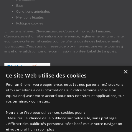
Blog
Conditions générales
Mentions légales
Politique cookies
En partenariat avec Clévacances des Côtes d'Armor et du Finistère,
Clévacances est un label national de référence, réglementé par une charte
et grille de critères nationales pour certifier la qualité des hébergements
touristiques. C'est aussi un réseau de proximité avec une visite tous les 4
ans et une validation par une commission habilitée. Label de 1 à 5 clés.
×
Ce site Web utilise des cookies
Pour améliorer votre expérience, nous (et nos partenaires) stockons
et/ou accédons à des informations sur votre terminal (cookie ou
Les descriptions et photos contenues dans le site Armor-vacances sont sous
équivalent) avec votre accord pour tous nos sites et applications, sur
la responsabilité des propriétaires, ces informations sont indicatives et non
contractuelles. Les données sont protégées par copyright Armor-vacances.
vos terminaux connectés.
Notre site Web peut utiliser ces cookies pour :
Armor-vacances n'est pas un organisme et ne touche aucune commission
. Mesurer l'audience de la publicité sur notre site, sans profilage
sur les locations, c'est simplement un annuaire d'hébergements de
. Afficher des publicités personnalisées basées sur votre navigation
vacances en Bretagne, un service de petites annonces de location DE
et votre profil
En savoir plus
PARTICULIER A PARTICULIER.