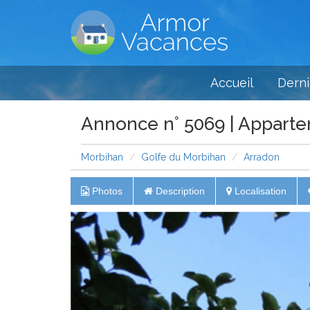
Accueil
Derni
Annonce n° 5069 | Appart
Morbihan
Golfe du Morbihan
Arradon
Photos
Description
Localisation