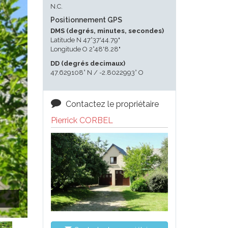
N.C.
Positionnement GPS
DMS (degrés, minutes, secondes)
Latitude N 47°37'44.79"
Longitude O 2°48'8.28"
DD (degrés decimaux)
47.629108° N / -2.8022993° O
Contactez le propriétaire
Pierrick CORBEL