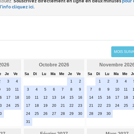
 louez.
Souscrivez directement en ligne en deux minutes
pour 
'info cliquez ici.
MOIS SUIV
2026
Octobre 2026
Novembre 202
e
Je
Ve
Sa
Di
Lu
Ma
Me
Je
Ve
Sa
Di
Lu
Ma
Me
J
2
3
4
1
2
1
2
3
4
9
10
11
3
4
5
6
7
8
9
7
8
9
10
11
6
17
18
10
11
12
13
14
15
16
14
15
16
17
18
3
24
25
17
18
19
20
21
22
23
21
22
23
24
25
0
24
25
26
27
28
29
30
28
29
30
31
027
Février 2027
Mars 2027