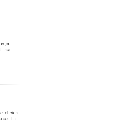
ux ,au
 l'abri
el et bien
erces. La