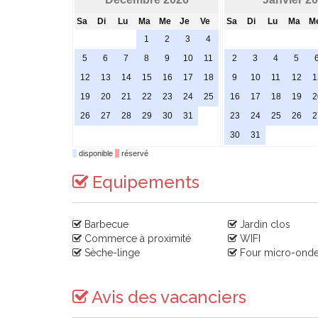
Sa
Di
Lu
Ma
Me
Je
Ve
Sa
Di
Lu
Ma
M
1
2
3
4
5
6
7
8
9
10
11
2
3
4
5
12
13
14
15
16
17
18
9
10
11
12
1
19
20
21
22
23
24
25
16
17
18
19
2
26
27
28
29
30
31
23
24
25
26
2
30
31
disponible
réservé
Equipements
Barbecue
Jardin clos
Commerce à proximité
WIFI
Sèche-linge
Four micro-ond
Avis des vacanciers