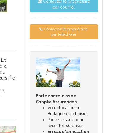
Contacter le propriétaire
par courriel
Contactez le propriétaire
par téléphone
 Lit
e la
 du
rs : Île
fs
Partez serein avec
.
Chapka Assurances.
Votre location en
Bretagne est choisie.
Partez assuré pour
éviter les surprises.
En cas d'annulation