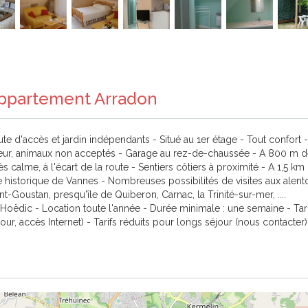
 Appartement Arradon
te d'accès et jardin indépendants - Situé au 1er étage - Tout confort -
eur, animaux non acceptés - Garage au rez-de-chaussée - A 800 m d
calme, à l'écart de la route - Sentiers côtiers à proximité - A 1,5 km
istorique de Vannes - Nombreuses possibilités de visites aux alentou
nt-Goustan, presqu'île de Quiberon, Carnac, la Trinité-sur-mer, ....
Hoëdic - Location toute l'année - Durée minimale : une semaine - Tari
our, accès Internet) - Tarifs réduits pour longs séjour (nous contacter)