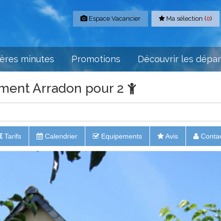
Espace Vacancier
Ma sélection (
0
)
ères minutes
Promotions
Découvrir les dépa
ement Arradon pour 2
Tarifs
Calendrier
Equipements
Avis
Conta