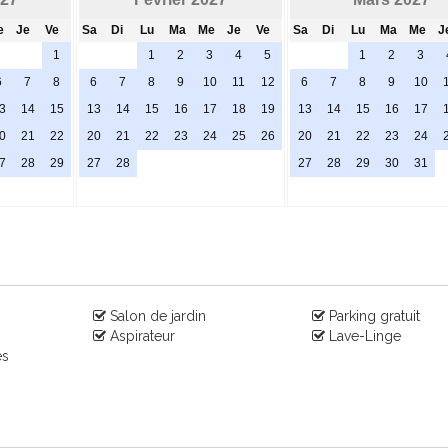
e
Je
Ve
Sa
Di
Lu
Ma
Me
Je
Ve
Sa
Di
Lu
Ma
Me
J
1
1
2
3
4
5
1
2
3
6
7
8
6
7
8
9
10
11
12
6
7
8
9
10
3
14
15
13
14
15
16
17
18
19
13
14
15
16
17
0
21
22
20
21
22
23
24
25
26
20
21
22
23
24
7
28
29
27
28
27
28
29
30
31
Salon de jardin
Parking gratuit
Aspirateur
Lave-Linge
es