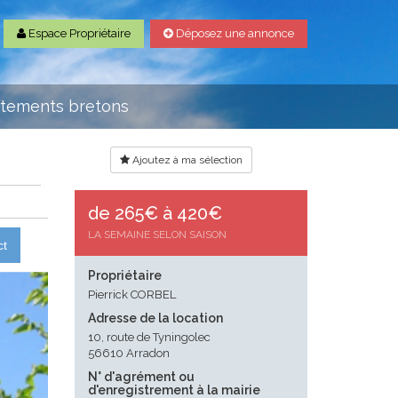
Espace Propriétaire
Déposez une annonce
rtements bretons
Ajoutez à ma sélection
de 265€ à 420€
LA SEMAINE SELON SAISON
ct
Propriétaire
Pierrick CORBEL
Adresse de la location
10, route de Tyningolec
56610 Arradon
N° d'agrément ou
d'enregistrement à la mairie