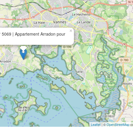
×
 5069 | Appartement Arradon pour
Leaflet
| ©
OpenStreetMap
co