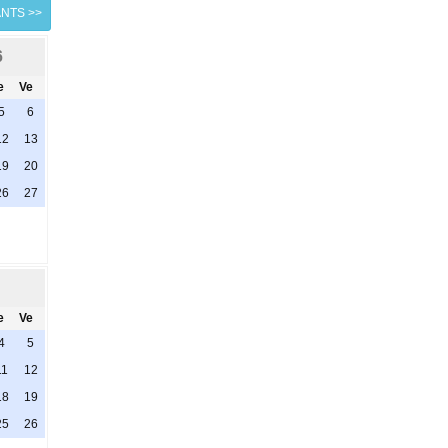
ANTS >>
6
e
Ve
5
6
12
13
19
20
26
27
e
Ve
4
5
11
12
18
19
25
26