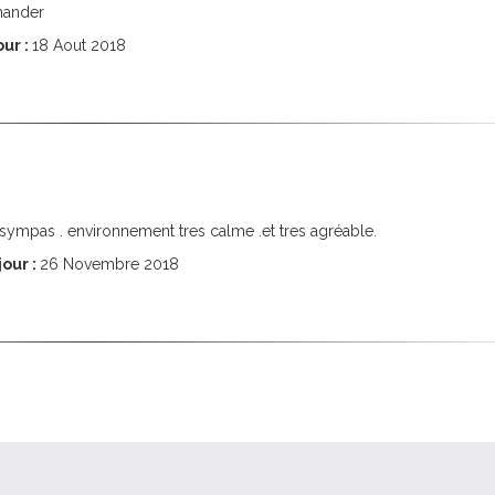
mmander
ur :
18
Aout 2018
t sympas . environnement tres calme .et tres agréable.
our :
26
Novembre 2018