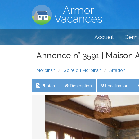
Accueil
Derni
Annonce n° 3591 | Maison 
Morbihan
Golfe du Morbihan
Arradon
Photos
Description
Localisation