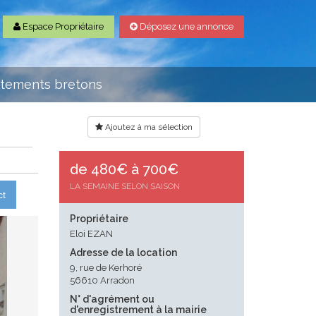
Espace Propriétaire
Déposez une annonce
rtements bretons
Ajoutez à ma sélection
de 480€ à 700€
LA SEMAINE SELON SAISON
ct
Propriétaire
Eloi EZAN
Adresse de la location
9, rue de Kerhoré
56610 Arradon
N° d'agrément ou
d'enregistrement à la mairie