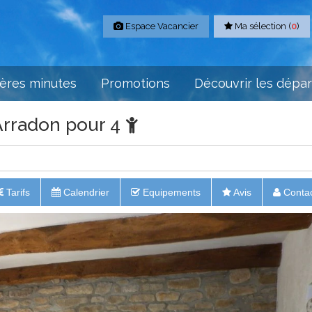
Espace Vacancier
Ma sélection (
0
)
ères minutes
Promotions
Découvrir les dépa
Arradon pour 4
Tarifs
Calendrier
Equipements
Avis
Conta