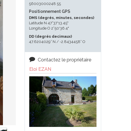
56003000248 55
Positionnement GPS
DMS (degrés, minutes, secondes)
Latitude N 47°37'13.45"
Longitude O 2°50'36.4"
DD (degrés decimaux)
47.6204029° N / -2.8434458° O
Contactez le propriétaire
Eloi EZAN