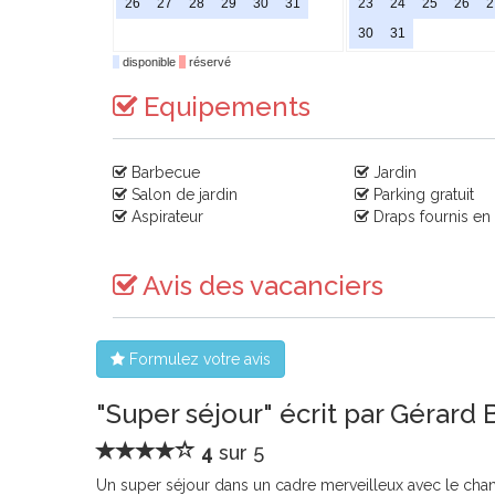
26
27
28
29
30
31
23
24
25
26
2
30
31
disponible
réservé
Equipements
Barbecue
Jardin
Salon de jardin
Parking gratuit
Aspirateur
Draps fournis en
Avis des vacanciers
Formulez votre avis
"Super séjour" écrit par Gérard
4
sur 5
Un super séjour dans un cadre merveilleux avec le chant