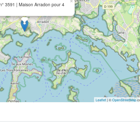
×
° 3591 | Maison Arradon pour 4
Leaflet
| ©
OpenStreetMap
co