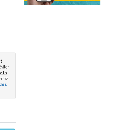
t
éviter
z la
rriez
des