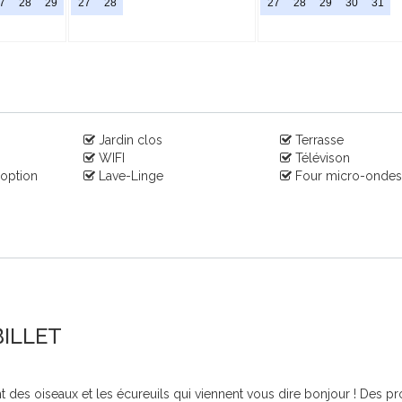
7
28
29
27
28
27
28
29
30
31
Jardin clos
Terrasse
WIFI
Télévison
 option
Lave-Linge
Four micro-onde
 BILLET
 des oiseaux et les écureuils qui viennent vous dire bonjour ! Des pro