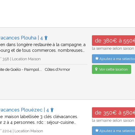
vacances Plouha | 4
de 380€ à 550
yen dans longère restaurée à la campagne, a
la semaine selon saison
bourg et de tous commerces. nombreuses…
 358 | Location Maison
Ajoutez à ma sélectio
ôte de Goëlo - Paimpol...
Côtes d'Armor
Voir cette location
vacances Plouézec | 4
de 350€ à 580
le :maison labellisée 3 clés clévacances.
la semaine selon saison
 2 à 4 personnes. rdc : séjour-cuisine…
 2204 | Location Maison
Ajoutez à ma sélectio