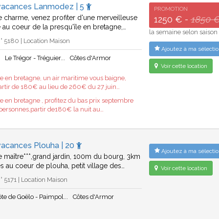
vacances Lanmodez | 5
PROMOTION
 charme, venez profiter d'une merveilleuse
1250 € -
1850 
au coeur de la presqu'île en bretagne,…
la semaine selon saison
 5180 | Location Maison
Ajoutez à ma sélectio
z
Le Trégor - Tréguier...
Côtes d'Armor
Voir cette location
 en bretagne, un air maritime vous baigne,
rtir de 180€ au lieu de 260€ du 27 juin…
 en bretagne , profitez du bas prix septembre
 personnes,partir de180€ la nuit au…
vacances Plouha | 20
Ajoutez à ma sélectio
 maître***,grand jardin, 100m du bourg, 3km
s au coeur de plouha, petit village des…
Voir cette location
 5171 | Location Maison
ôte de Goëlo - Paimpol...
Côtes d'Armor