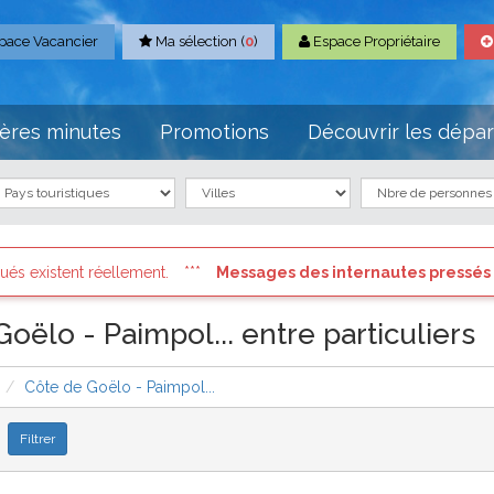
pace Vacancier
Ma sélection (
0
)
Espace Propriétaire
ères minutes
Promotions
Découvrir les dépa
ges des internautes pressés
: Connectez vous à votre compte et c
ëlo - Paimpol... entre particuliers
Côte de Goëlo - Paimpol...