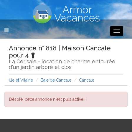
Toggle
navigati
Annonce n° 818 | Maison Cancale
pour 4
La Cerisaie - location de charme entourée
d'un jardin arboré et clos
Ille et Vilaine
Baie de Cancale
Cancale
Désolé, cette annonce n'est plus active !