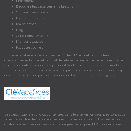
Promotions
Découvrir les départements bretons
Qui sommes-nous ?
Espace propriétaire
Ma sélection
Blog
Conditions générales
Mentions légales
Politique cookies
En partenariat avec Clévacances des Côtes d'Armor et du Finistère,
Clévacances est un label national de référence, réglementé par une charte
et grille de critères nationales pour certifier la qualité des hébergements
touristiques. C'est aussi un réseau de proximité avec une visite tous les 4
ans et une validation par une commission habilitée. Label de 1 à 5 clés.
Les descriptions et photos contenues dans le site Armor-vacances sont sous
la responsabilité des propriétaires, ces informations sont indicatives et non
contractuelles. Les données sont protégées par copyright Armor-vacances.