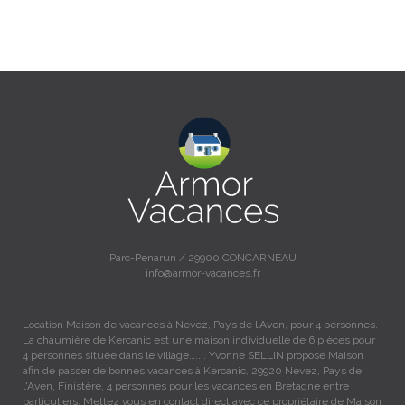
Parc-Penarun / 29900 CONCARNEAU
info@armor-vacances.fr
Location Maison de vacances à Nevez, Pays de l'Aven, pour 4 personnes.
La chaumière de Kercanic est une maison individuelle de 6 pièces pour
4 personnes située dans le village….... Yvonne SELLIN propose Maison
afin de passer de bonnes vacances à Kercanic, 29920 Nevez, Pays de
l'Aven, Finistère, 4 personnes pour les vacances en Bretagne entre
particuliers. Mettez vous en contact direct avec ce propriétaire de Maison