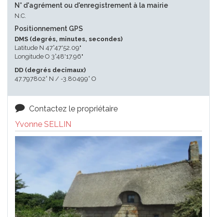
N° d'agrément ou d'enregistrement à la mairie
N.C.
Positionnement GPS
DMS (degrés, minutes, secondes)
Latitude N 47°47'52.09"
Longitude O 3°48'17.96"
DD (degrés decimaux)
47.797802° N / -3.80499° O
Contactez le propriétaire
Yvonne SELLIN