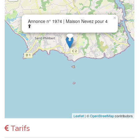
×
Annonce n° 1974 | Maison Nevez pour 4
Leaflet
| ©
OpenStreetMap
contributors
Tarifs