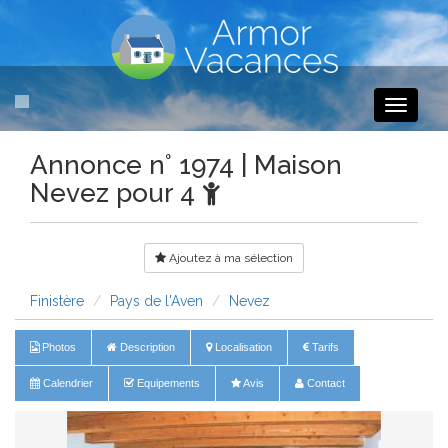
Toggle
navigati
Annonce n° 1974 | Maison
Nevez pour 4
Ajoutez à ma sélection
Finistère
Pays de l'Aven
Nevez
Photos
Description
Localisation
Tarifs
Calendrier
Equipements
Avis
Contact