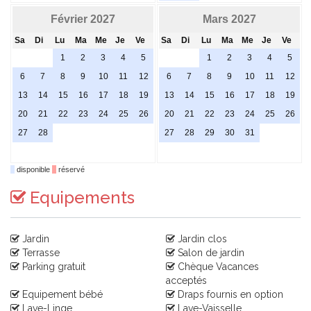
Février 2027
Mars 2027
Sa
Di
Lu
Ma
Me
Je
Ve
Sa
Di
Lu
Ma
Me
Je
Ve
1
2
3
4
5
1
2
3
4
5
6
7
8
9
10
11
12
6
7
8
9
10
11
12
13
14
15
16
17
18
19
13
14
15
16
17
18
19
20
21
22
23
24
25
26
20
21
22
23
24
25
26
27
28
27
28
29
30
31
disponible
réservé
Equipements
Jardin
Jardin clos
Terrasse
Salon de jardin
Parking gratuit
Chèque Vacances
acceptés
Equipement bébé
Draps fournis en option
Lave-Linge
Lave-Vaisselle