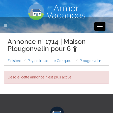
Toggle
navigati
Annonce n° 1714 | Maison
Plougonvelin pour 6
Finistère
Pays d'Iroise - Le Conquet...
Plougonvelin
Désolé, cette annonce n'est plus active !