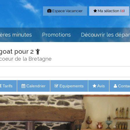
Espace Vacancier
Ma sélection (
0
)
ères minutes
Promotions
Découvrir les dépa
goat pour 2
 coeur de la Bretagne
Tarifs
Calendrier
Equipements
Avis
Conta