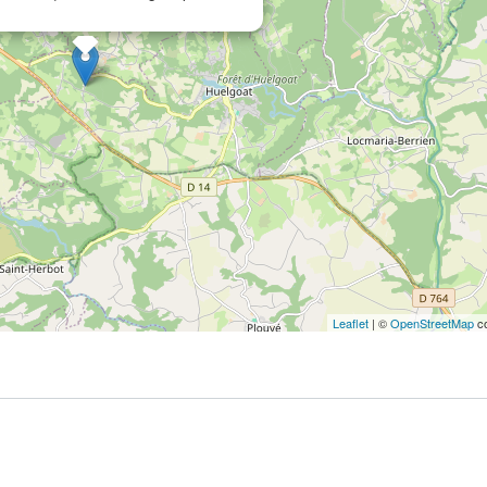
Leaflet
| ©
OpenStreetMap
co