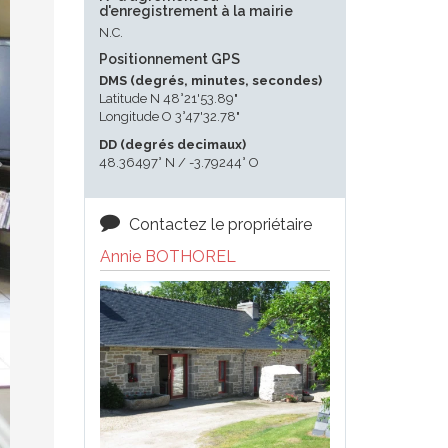
d'enregistrement à la mairie
N.C.
Positionnement GPS
DMS (degrés, minutes, secondes)
Latitude N 48°21'53.89"
Longitude O 3°47'32.78"
DD (degrés decimaux)
48.36497° N / -3.79244° O
Contactez le propriétaire
Annie BOTHOREL