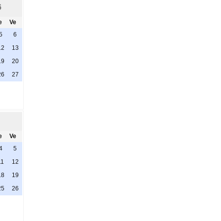
6
e
Ve
5
6
12
13
19
20
26
27
e
Ve
4
5
11
12
18
19
25
26