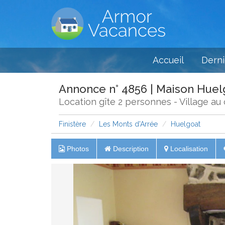
Accueil
Derni
Annonce n° 4856 | Maison Huel
Location gîte 2 personnes - Village au
Finistère
Les Monts d'Arrée
Huelgoat
Photos
Description
Localisation