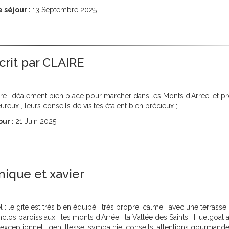
 séjour :
13
Septembre 2025
écrit par CLAIRE
ure .Idéalement bien placé pour marcher dans les Monts d'Arrée, et pr
leureux , leurs conseils de visites étaient bien précieux ;
our :
21
Juin 2025
onique et xavier
 le gîte est très bien équipé , très propre, calme , avec une terrass
nclos paroissiaux , les monts d'Arrée , la Vallée des Saints , Huelgoat 
fait exceptionnel : gentillesse ,sympathie, conseils ,attentions gourmande