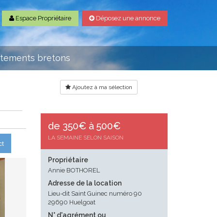
Espace Propriétaire
Déposez une annonce
rtements bretons
Ajoutez à ma sélection
de 350€ à 500€
LA SEMAINE SELON SAISON
ct
Propriétaire
Annie BOTHOREL
Adresse de la location
Lieu-dit Saint Guinec numéro 90
29690 Huelgoat
N° d'agrément ou