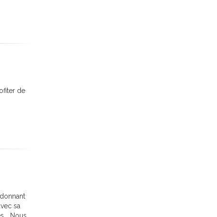
ofiter de
e donnant
avec sa
s... Nous