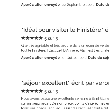
Appréciation envoyée :
22
Septembre 2025 |
Date de
"Idéal pour visiter le Finistère" 
5
sur 5
Gite très agréable et très propre dans un écrin de verd
tout le Finistère. ! L'accueil D'Annie et Alain est très cha
Appréciation envoyée :
03
Juillet 2025 |
Date de séj
"séjour excellent" écrit par ver
5
sur 5
Nous avons passé une excellente semaine à Saint Guinel :
sur un beau jardin . De nombreux points d’intérêt : les e
forêt, ses chaos , son lac ... Quand à l'accueil : tout à 