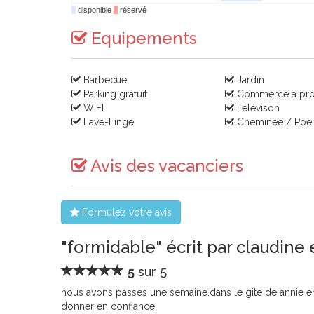
disponible
réservé
Equipements
Barbecue
Jardin
Parking gratuit
Commerce à pro
WIFI
Télévison
Lave-Linge
Cheminée / Poêle
Avis des vacanciers
Formulez votre avis
"formidable" écrit par claudine 
5
sur 5
nous avons passes une semaine.dans le gite de annie er a
donner en confiance.