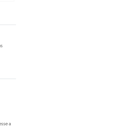
us
esse a