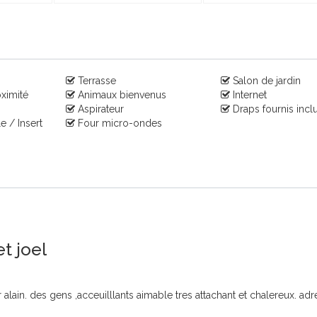
Terrasse
Salon de jardin
ximité
Animaux bienvenus
Internet
Aspirateur
Draps fournis incl
 / Insert
Four micro-ondes
et joel
lain. des gens ,acceuilllants aimable tres attachant et chalereux. adr