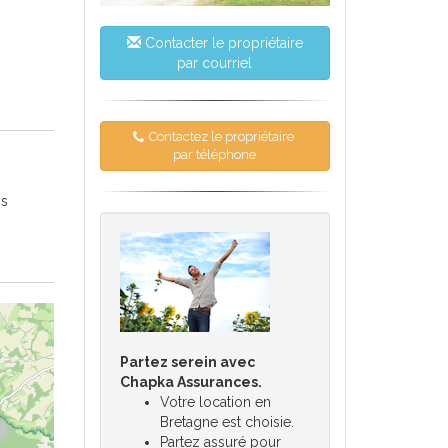
Contacter le propriétaire
par courriel
Contactez le propriétaire
par téléphone
os
Partez serein avec
Chapka Assurances.
Votre location en
Bretagne est choisie.
Partez assuré pour