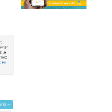
t
éviter
z la
rriez
des
ANTS >>