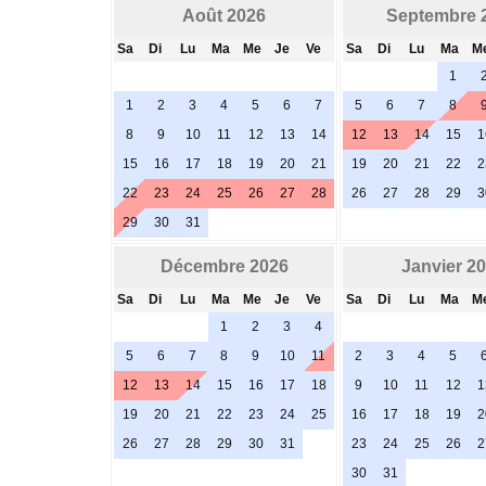
Août 2026
Septembre 
Sa
Di
Lu
Ma
Me
Je
Ve
Sa
Di
Lu
Ma
M
1
1
2
3
4
5
6
7
5
6
7
8
8
9
10
11
12
13
14
12
13
14
15
1
15
16
17
18
19
20
21
19
20
21
22
2
22
23
24
25
26
27
28
26
27
28
29
3
29
30
31
Décembre 2026
Janvier 2
Sa
Di
Lu
Ma
Me
Je
Ve
Sa
Di
Lu
Ma
M
1
2
3
4
5
6
7
8
9
10
11
2
3
4
5
12
13
14
15
16
17
18
9
10
11
12
1
19
20
21
22
23
24
25
16
17
18
19
2
26
27
28
29
30
31
23
24
25
26
2
30
31