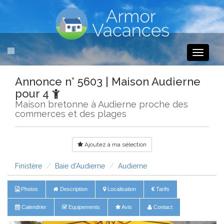
Toggle
navigati
Annonce n° 5603 | Maison Audierne
pour 4
Maison bretonne à Audierne proche des
commerces et des plages
Ajoutez à ma sélection
Finistère
Baie d'Audierne
Audierne
Photos
Description
Localisation
Tarifs
Calendrier
Equipements
Avis
Contact