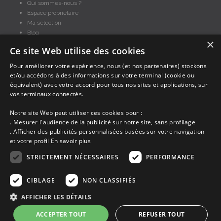
Qui sommes-nous ?
Espace propriétaire
Ma sélection
Blog
×
Conditions générales
Ce site Web utilise des cookies
Mentions légales
Politique cookies
Pour améliorer votre expérience, nous (et nos partenaires) stockons
et/ou accédons à des informations sur votre terminal (cookie ou
En partenariat avec Clévacances des Côtes d'Armor et du Finistère,
Clévacances est un label national de référence, réglementé par une charte
équivalent) avec votre accord pour tous nos sites et applications, sur
et grille de critères nationales pour certifier la qualité des hébergements
vos terminaux connectés.
touristiques. C'est aussi un réseau de proximité avec une visite tous les 4
ans et une validation par une commission habilitée. Label de 1 à 5 clés.
Notre site Web peut utiliser ces cookies pour :
. Mesurer l'audience de la publicité sur notre site, sans profilage
. Afficher des publicités personnalisées basées sur votre navigation
et votre profil
En savoir plus
STRICTEMENT NÉCESSAIRES
PERFORMANCE
Les descriptions et photos contenues dans le site Armor-vacances sont sous
CIBLAGE
NON CLASSIFIÉS
la responsabilité des propriétaires, ces informations sont indicatives et non
contractuelles. Les données sont protégées par copyright Armor-vacances.
AFFICHER LES DÉTAILS
ACCEPTER TOUT
REFUSER TOUT
Armor-vacances n'est pas un organisme et ne touche aucune commission