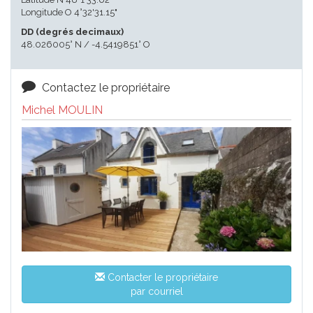
Longitude O 4°32'31.15"
DD (degrés decimaux)
48.026005° N / -4.5419851° O
Contactez le propriétaire
Michel MOULIN
Contacter le propriétaire
par courriel