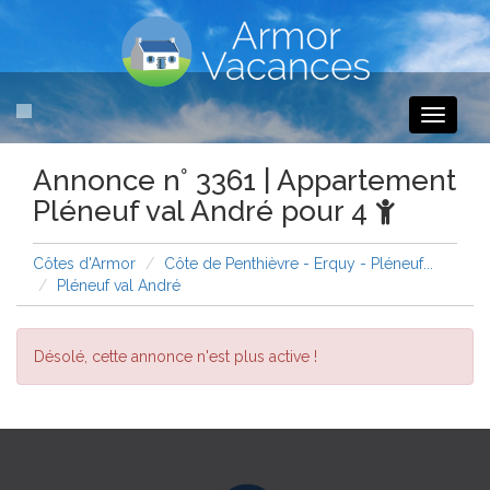
Toggle
navigati
Annonce n° 3361 | Appartement
Pléneuf val André pour 4
Côtes d'Armor
Côte de Penthièvre - Erquy - Pléneuf...
Pléneuf val André
Désolé, cette annonce n'est plus active !