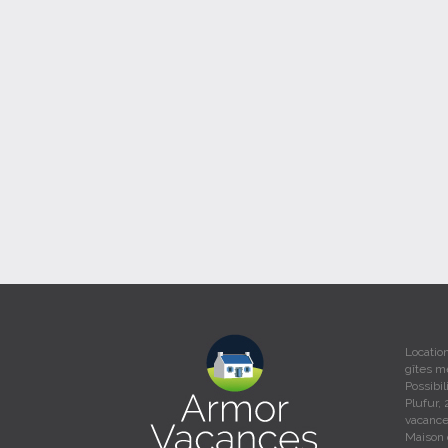
Locatio
gîtes m
Possibi
Plufur, 
vacances
Maison 