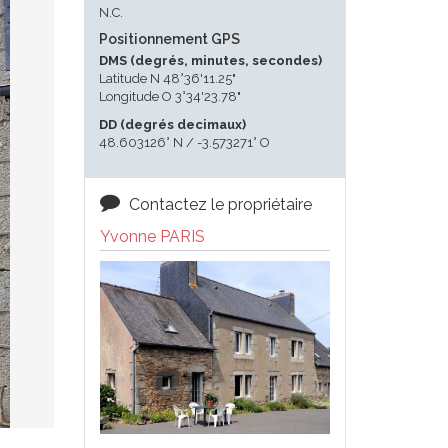
N.C.
Positionnement GPS
DMS (degrés, minutes, secondes)
Latitude N 48°36'11.25"
Longitude O 3°34'23.78"
DD (degrés decimaux)
48.603126° N / -3.573271° O
Contactez le propriétaire
Yvonne PARIS