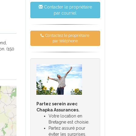
Contacter le propriétaire
par courriel
Contactez le propriétaire
par téléphone
end,
n. (150
Partez serein avec
Chapka Assurances.
Votre location en
Bretagne est choisie.
Partez assuré pour
éviter les surprises.