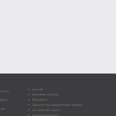
Accueil
A louer
Dernières minutes
Promotions
 Baron -
Découvrir les départements bretons
e de
Qui sommes-nous ?
Espace propriétaire