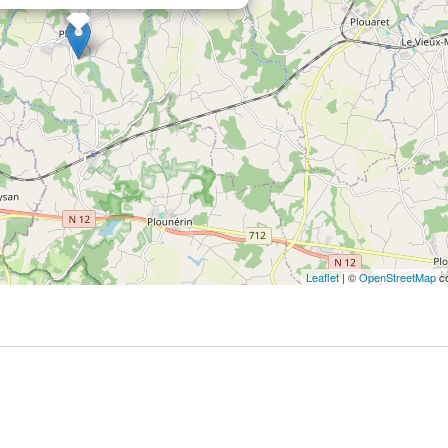
Leaflet
| ©
OpenStreetMap
co