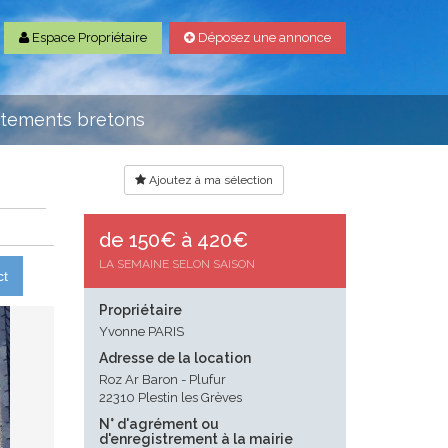
Espace Propriétaire
Déposez une annonce
rtements bretons
Ajoutez à ma sélection
de 150€ à 420€
LA SEMAINE SELON SAISON
ct
Propriétaire
Yvonne PARIS
Adresse de la location
Roz Ar Baron - Plufur
22310 Plestin les Grèves
N° d'agrément ou
d'enregistrement à la mairie