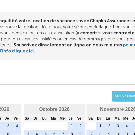
nquillité votre location de vacances avec Chapka Assurances e
z trouvé la
location idéale pour votre séjour en Bretagne
. Pour vous 
vons pensé à tout en cas d’annulation
(y compris si vous contracte
pour toutes causes justifiées ou en cas de dommages que vous pou
 louez.
Souscrivez directement en ligne en deux minutes
pour 
'info cliquez ici.
MOIS SUIV
2026
Octobre 2026
Novembre 202
e
Je
Ve
Sa
Di
Lu
Ma
Me
Je
Ve
Sa
Di
Lu
Ma
Me
J
2
3
4
1
2
1
2
3
4
9
10
11
3
4
5
6
7
8
9
7
8
9
10
11