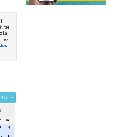
t
éviter
z la
rriez
des
ANTS >>
6
e
Ve
5
6
12
13