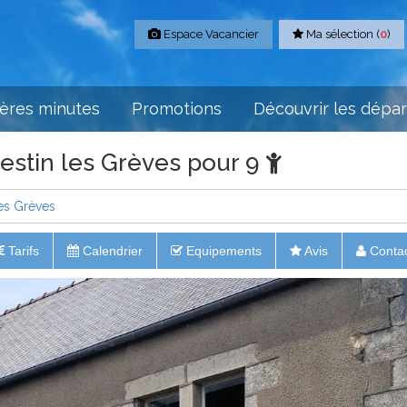
Espace Vacancier
Ma sélection (
0
)
ères minutes
Promotions
Découvrir les dépa
estin les Grèves pour 9
les Grèves
Tarifs
Calendrier
Equipements
Avis
Conta