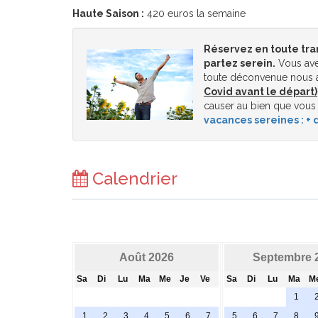
Haute Saison :
420 euros la semaine
Réservez en toute tra
partez serein.
Vous ave
toute déconvenue nous a
Covid avant le départ)
causer au bien que vous
vacances sereines : + d
Calendrier
Août 2026
Septembre 
Sa
Di
Lu
Ma
Me
Je
Ve
Sa
Di
Lu
Ma
M
1
1
2
3
4
5
6
7
5
6
7
8