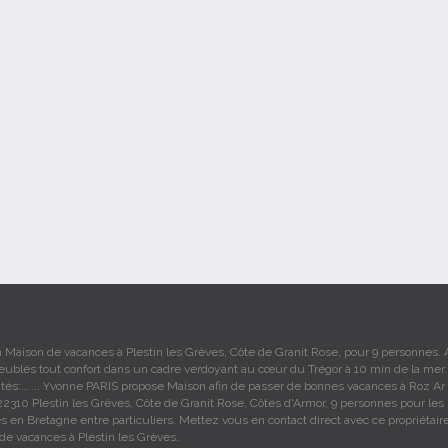
n Maison de vacances à Plestin les Grèves, Côte de Granit Rose, pour 9 personnes. 
eublés tout confort dans un cadre verdoyant au cœur du Trégor à 10 min de la mer.
lités:….... Yvonne PARIS propose Maison afin de passer de bonnes vacances à Roz Ar
22310 Plestin les Grèves, Côte de Granit Rose, Côtes d'Armor, 9 personnes pour les
 en Bretagne entre particuliers. Mettez vous en contact direct avec ce propriétair
de vacances à Plestin les Grèves.