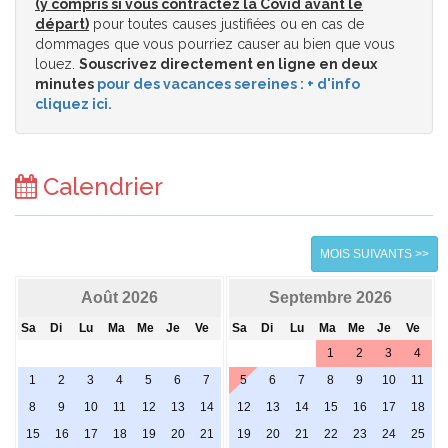
(y compris si vous contractez la Covid avant le
départ)
pour toutes causes justifiées ou en cas de
dommages que vous pourriez causer au bien que vous
louez.
Souscrivez directement en ligne en deux
minutes
pour des vacances sereines : + d'info
cliquez ici.
Calendrier
MOIS SUIVANTS >>
Août 2026
Septembre 2026
Sa
Di
Lu
Ma
Me
Je
Ve
Sa
Di
Lu
Ma
Me
Je
Ve
1
2
3
4
1
2
3
4
5
6
7
5
6
7
8
9
10
11
8
9
10
11
12
13
14
12
13
14
15
16
17
18
15
16
17
18
19
20
21
19
20
21
22
23
24
25