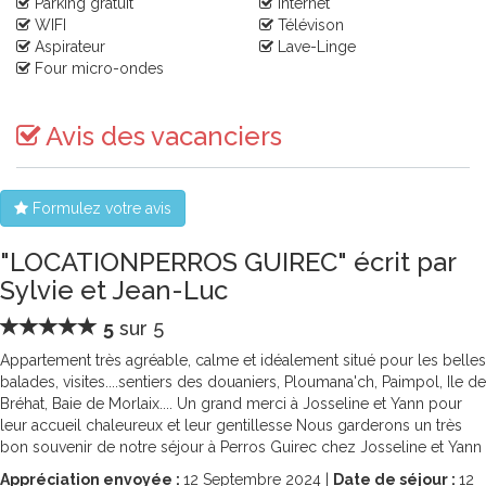
Parking gratuit
Internet
WIFI
Télévison
Aspirateur
Lave-Linge
Four micro-ondes
Avis des vacanciers
Formulez votre avis
"LOCATIONPERROS GUIREC" écrit par
Sylvie et Jean-Luc
5
sur 5
Appartement très agréable, calme et idéalement situé pour les belles
balades, visites....sentiers des douaniers, Ploumana'ch, Paimpol, Ile de
Bréhat, Baie de Morlaix.... Un grand merci à Josseline et Yann pour
leur accueil chaleureux et leur gentillesse Nous garderons un très
bon souvenir de notre séjour à Perros Guirec chez Josseline et Yann
Appréciation envoyée :
12
Septembre 2024 |
Date de séjour :
12