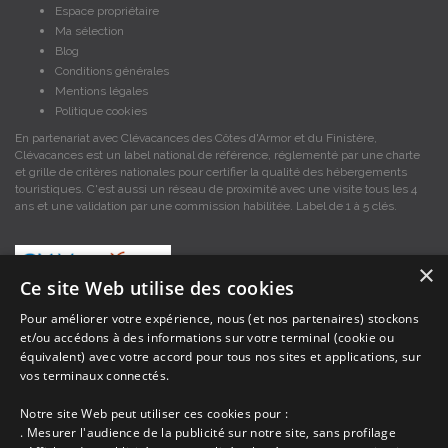
Espace propriétaire
Ma sélection
Blog
Conditions générales
Mentions légales
Politique cookies
En partenariat avec Clévacances des Côtes d'Armor et du Finistère,
Clévacances est un label national de référence, réglementé par une charte
et grille de critères nationales pour certifier la qualité des hébergements
touristiques. C'est aussi un réseau de proximité avec une visite tous les 4
ans et une validation par une commission habilitée. Label de 1 à 5 clés.
×
Ce site Web utilise des cookies
Pour améliorer votre expérience, nous (et nos partenaires) stockons
et/ou accédons à des informations sur votre terminal (cookie ou
Les descriptions et photos contenues dans le site Armor-vacances sont sous
équivalent) avec votre accord pour tous nos sites et applications, sur
la responsabilité des propriétaires, ces informations sont indicatives et non
contractuelles. Les données sont protégées par copyright Armor-vacances.
vos terminaux connectés.
Notre site Web peut utiliser ces cookies pour :
Armor-vacances n'est pas un organisme et ne touche aucune commission
. Mesurer l'audience de la publicité sur notre site, sans profilage
sur les locations, c'est simplement un annuaire d'hébergements de