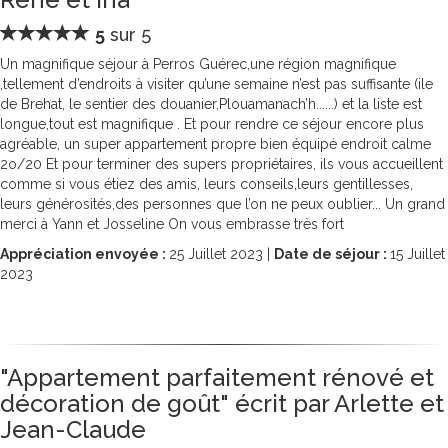
5
sur 5
Un magnifique séjour à Perros Guérec,une région magnifique
,tellement d’endroits à visiter qu’une semaine n’est pas suffisante (ile
de Brehat, le sentier des douanier,Plouamanach’h......) et la liste est
longue,tout est magnifique . Et pour rendre ce séjour encore plus
agréable, un super appartement propre bien équipé endroit calme
2o/20 Et pour terminer des supers propriétaires, ils vous accueillent
comme si vous étiez des amis, leurs conseils,leurs gentillesses,
leurs générosités,des personnes que l’on ne peux oublier... Un grand
merci à Yann et Josseline On vous embrasse très fort
Appréciation envoyée :
25
Juillet 2023 |
Date de séjour :
15
Juillet
2023
"Appartement parfaitement rénové et
décoration de goût" écrit par Arlette et
Jean-Claude