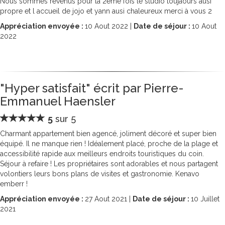
Nous sommes revenus pour la 2ème fois le studio toujaours ausi
propre et l accueil de jojo et yann ausi chaleureux merci à vous 2
Appréciation envoyée :
10
Aout 2022 |
Date de séjour :
10
Aout
2022
"Hyper satisfait" écrit par Pierre-
Emmanuel Haensler
5
sur 5
Charmant appartement bien agencé, joliment décoré et super bien
équipé. Il ne manque rien ! Idéalement placé, proche de la plage et
accessibilité rapide aux meilleurs endroits touristiques du coin.
Séjour à refaire ! Les propriétaires sont adorables et nous partagent
volontiers leurs bons plans de visites et gastronomie. Kenavo
emberr !
Appréciation envoyée :
27
Aout 2021 |
Date de séjour :
10
Juillet
2021