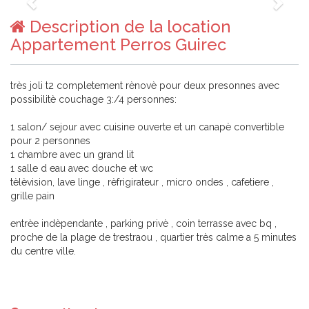
Description de la location
Appartement Perros Guirec
très joli t2 completement rènovè pour deux presonnes avec
possibilitè couchage 3:/4 personnes:
1 salon/ sejour avec cuisine ouverte et un canapè convertible
pour 2 personnes
1 chambre avec un grand lit
1 salle d eau avec douche et wc
tèlèvision, lave linge , rèfrigirateur , micro ondes , cafetiere ,
grille pain
entrèe indèpendante , parking privè , coin terrasse avec bq ,
proche de la plage de trestraou , quartier très calme a 5 minutes
du centre ville.