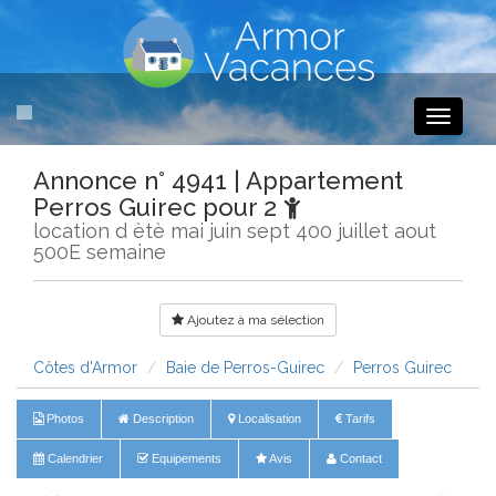
Toggle
navigati
Annonce n° 4941 | Appartement
Perros Guirec pour 2
location d ètè mai juin sept 400 juillet aout
500E semaine
Ajoutez à ma sélection
Côtes d'Armor
Baie de Perros-Guirec
Perros Guirec
Photos
Description
Localisation
Tarifs
Calendrier
Equipements
Avis
Contact