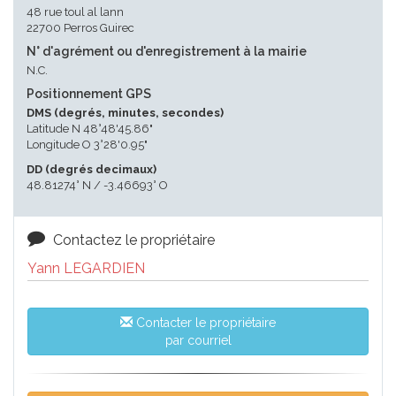
48 rue toul al lann
22700 Perros Guirec
N° d'agrément ou d'enregistrement à la mairie
N.C.
Positionnement GPS
DMS (degrés, minutes, secondes)
Latitude N 48°48'45.86"
Longitude O 3°28'0.95"
DD (degrés decimaux)
48.81274° N / -3.46693° O
Contactez le propriétaire
Yann LEGARDIEN
Contacter le propriétaire
par courriel